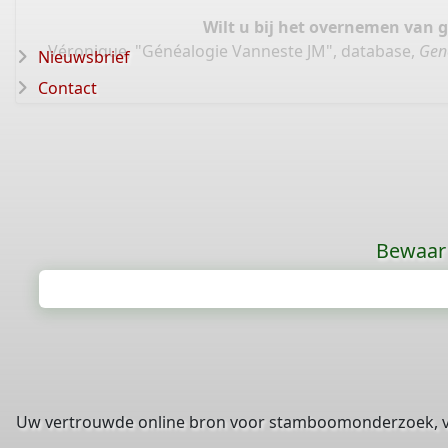
Wilt u bij het overnemen van 
Véronique, "Généalogie Vanneste JM", database,
Gen
Nieuwsbrief
Contact
Bewaar 
Uw vertrouwde online bron voor stamboomonderzoek, 