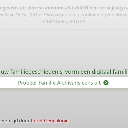
gegevens uit deze stamboom alstublieft een verwijzing
ealogie Online
(
https://www.genealogieonline.nl/genealogie
"BERENGER d'ARTOIS".
uw familiegeschiedenis, vorm een digitaal famili
Probeer Familie Archivaris eens uit
verzorgd door
Coret Genealogie