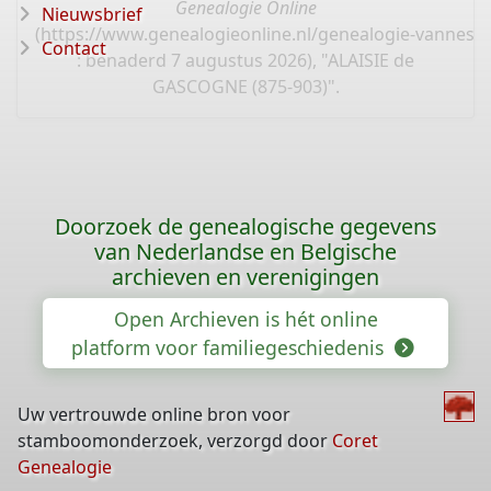
Genealogie Online
Nieuwsbrief
(
https://www.genealogieonline.nl/genealogie-vannest
Contact
: benaderd 7 augustus 2026), "ALAISIE de
GASCOGNE (875-903)".
Doorzoek de genealogische gegevens
van Nederlandse en Belgische
archieven en verenigingen
Open Archieven is hét online
platform voor familiegeschiedenis
Uw vertrouwde online bron voor
stamboomonderzoek, verzorgd door
Coret
Genealogie