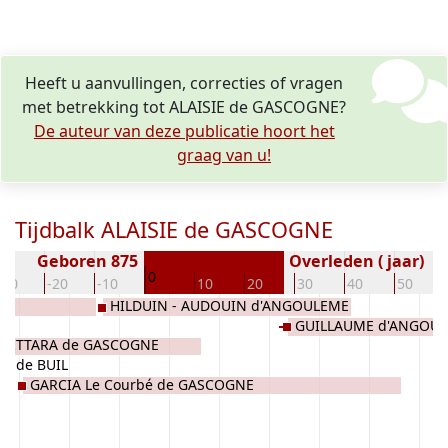
Heeft u aanvullingen, correcties of vragen
met betrekking tot ALAISIE de GASCOGNE?
De auteur van deze publicatie hoort het
graag van u!
Tijdbalk ALAISIE de GASCOGNE
Geboren 875
Overleden ( jaar)
0
-30
-20
-10
10
20
30
40
50
HILDUIN - AUDOUIN d'ANGOULEME
GUILLAUME d'ANGOU
 MITTARA de GASCOGNE
LO de BUIL
GARCIA Le Courbé de GASCOGNE