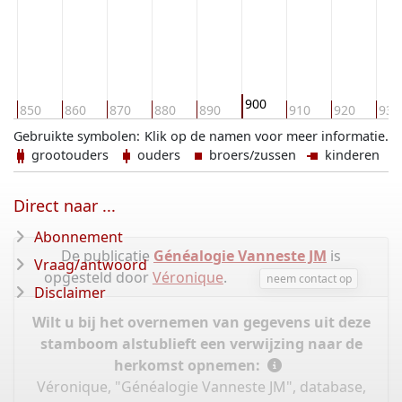
900
850
860
870
880
890
910
920
930
Gebruikte symbolen:
Klik op de namen voor meer informatie.
grootouders
ouders
broers/zussen
kinderen
Direct naar ...
Abonnement
De publicatie
Généalogie Vanneste JM
is
Vraag/antwoord
opgesteld door
Véronique
.
neem contact op
Disclaimer
Wilt u bij het overnemen van gegevens uit deze
stamboom alstublieft een verwijzing naar de
herkomst opnemen:
Véronique, "Généalogie Vanneste JM", database,