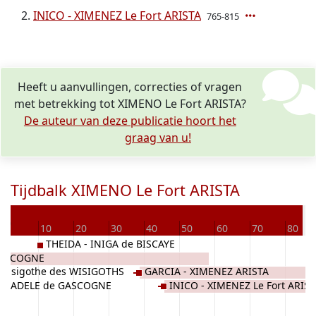
INICO - XIMENEZ Le Fort ARISTA
765-815
Heeft u aanvullingen, correcties of vragen
met betrekking tot XIMENO Le Fort ARISTA?
De auteur van deze publicatie hoort het
graag van u!
Tijdbalk XIMENO Le Fort ARISTA
0
Ov
0
10
20
30
40
50
60
70
80
THEIDA - INIGA de BISCAYE
GASCOGNE
Wisigothe des WISIGOTHS
GARCIA - XIMENEZ ARISTA
ADELE de GASCOGNE
INICO - XIMENEZ Le Fort ARIST