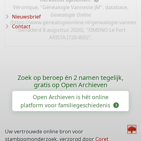
Véronique, "Généalogie Vanneste JM", database,
Genealogie Online
Nieuwsbrief
(
https://www.genealogieonline.nl/genealogie-vannest
Contact
: benaderd 8 augustus 2026), "XIMENO Le Fort
ARISTA (720-805)".
Zoek op beroep én 2 namen tegelijk,
gratis op Open Archieven
Open Archieven is hét online
platform voor familiegeschiedenis
Uw vertrouwde online bron voor
stamboomonderzoek, verzorgd door
Coret