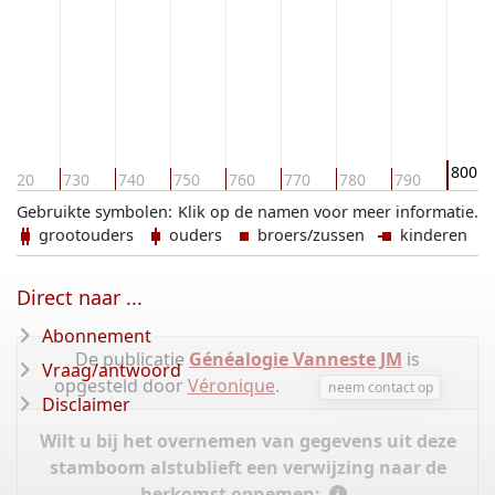
800
720
730
740
750
760
770
780
790
Gebruikte symbolen:
Klik op de namen voor meer informatie.
grootouders
ouders
broers/zussen
kinderen
Direct naar ...
Abonnement
De publicatie
Généalogie Vanneste JM
is
Vraag/antwoord
opgesteld door
Véronique
.
neem contact op
Disclaimer
Wilt u bij het overnemen van gegevens uit deze
stamboom alstublieft een verwijzing naar de
herkomst opnemen: