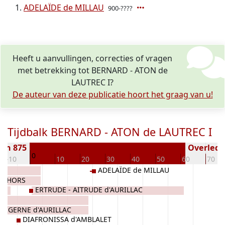
ADELAÏDE de MILLAU
900-????
Heeft u aanvullingen, correcties of vragen
met betrekking tot BERNARD - ATON de
LAUTREC I?
De auteur van deze publicatie hoort het graag van u!
Tijdbalk BERNARD - ATON de LAUTREC I
en 875
Overleden
0
-10
10
20
30
40
50
60
70
ADELAÏDE de MILLAU
 CAHORS
ERTRUDE - AITRUDE d'AURILLAC
AVIGERNE d'AURILLAC
DIAFRONISSA d'AMBLALET