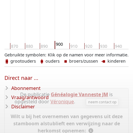
900
60
870
880
890
910
920
930
940
9
Gebruikte symbolen:
Klik op de namen voor meer informatie.
grootouders
ouders
broers/zussen
kinderen
Direct naar ...
Abonnement
De publicatie
Généalogie Vanneste JM
is
Vraag/antwoord
opgesteld door
Véronique
.
neem contact op
Disclaimer
Wilt u bij het overnemen van gegevens uit deze
stamboom alstublieft een verwijzing naar de
herkomst opnemen: