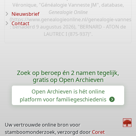
Véronique, "Généalogie Vanneste JM", database,
Genealogie Online
Nieuwsbrief
(
https://www.genealogieonline.nl/genealogie-vannest
Contact
: benaderd 9 augustus 2026), "BERNARD - ATON de
LAUTREC I (875-937)".
Zoek op beroep én 2 namen tegelijk,
gratis op Open Archieven
Open Archieven is hét online
platform voor familiegeschiedenis
Uw vertrouwde online bron voor
stamboomonderzoek, verzorgd door
Coret