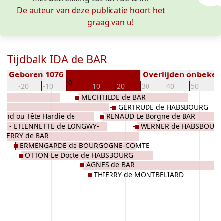
De auteur van deze publicatie hoort het
graag van u!
Tijdbalk IDA de BAR
Geboren 1076
Overlijden onbeke
0
30
-20
-10
10
20
30
40
50
6
MECHTILDE de BAR
GERTRUDE de HABSBOURG
and ou Tête Hardie de
RENAUD Le Borgne de BAR
NE - ETIENNETTE de LONGWY-
WERNER de HABSBOUR
HIERRY de BAR
ERMENGARDE de BOURGOGNE-COMTE
OTTON Le Docte de HABSBOURG
AGNES de BAR
THIERRY de MONTBELIARD