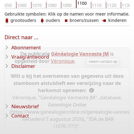
1100
1050
1060
1070
1080
1090
1110
1120
1130
Gebruikte symbolen:
Klik op de namen voor meer informatie.
grootouders
ouders
broers/zussen
kinderen
Direct naar ...
Abonnement
De publicatie
Généalogie Vanneste JM
is
Vraag/antwoord
opgesteld door
Véronique
.
neem contact op
Disclaimer
Wilt u bij het overnemen van gegevens uit deze
stamboom alstublieft een verwijzing naar de
herkomst opnemen:
Véronique, "Généalogie Vanneste JM", database,
Genealogie Online
Nieuwsbrief
(
https://www.genealogieonline.nl/genealogie-vannest
Contact
: benaderd 7 augustus 2026), "IDA de BAR
(1076-????)".