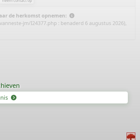
neem contact op
 naar de herkomst opnemen:
-vanneste-jm/I24377.php
: benaderd 6 augustus 2026),
chieven
enis