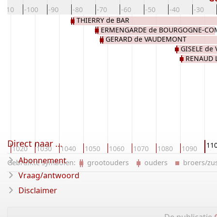
-110
-100
-90
-80
-70
-60
-50
-40
-30
THIERRY de BAR
ERMENGARDE de BOURGOGNE-CO
GERARD de VAUDEMONT
GISELE de
RENAUD L
Direct naar ...
11
0
1020
1030
1040
1050
1060
1070
1080
1090
Abonnement
Gebruikte symbolen:
grootouders
ouders
broers/z
Vraag/antwoord
Disclaimer