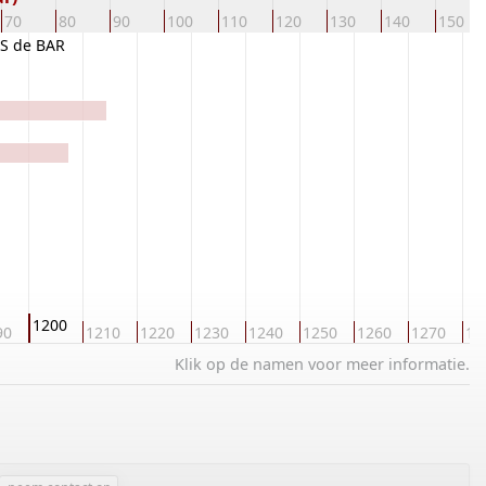
70
80
90
100
110
120
130
140
150
S de BAR
1200
90
1210
1220
1230
1240
1250
1260
1270
12
Klik op de namen voor meer informatie.