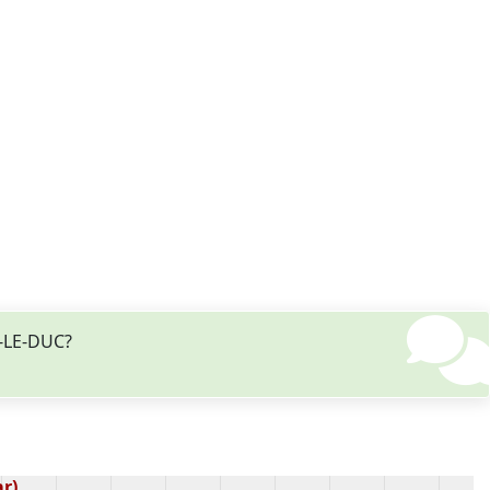
R-LE-DUC?
r)