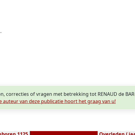
.
en, correcties of vragen met betrekking tot RENAUD de BA
e auteur van deze publicatie hoort het graag van u!
eboren 1125
Overleden ( jaa