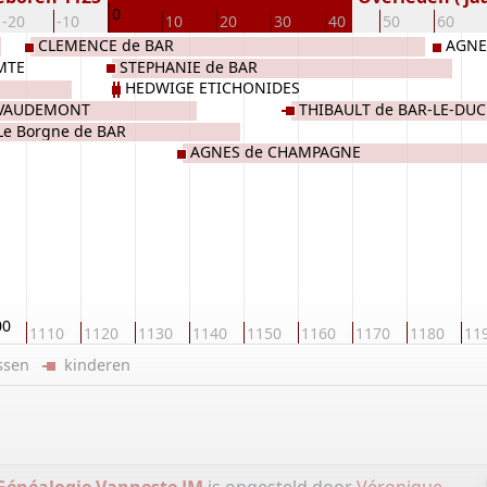
0
-20
-10
10
20
30
40
50
60
CLEMENCE de BAR
AGNE
MTE
STEPHANIE de BAR
HEDWIGE ETICHONIDES
 VAUDEMONT
THIBAULT de BAR-LE-DUC
e Borgne de BAR
AGNES de CHAMPAGNE
00
1110
1120
1130
1140
1150
1160
1170
1180
11
ussen
kinderen