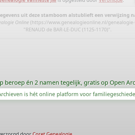
Généalogie Vanneste JM
is opgesteld door
Véronique
.
gegevens uit deze stamboom alstublieft een verwijzing
alogie Online
(
https://www.genealogieonline.nl/genealogie
"RENAUD de BAR-LE-DUC (1125-1170)".
p beroep én 2 namen tegelijk, gratis op Open Ar
rchieven is hét online platform voor familiegeschied
verzorgd door
Coret Genealogie