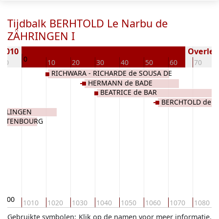
Tijdbalk BERHTOLD Le Narbu de
ZÄHRINGEN I
 1010
Overlede
0
-10
10
20
30
40
50
60
70
RICHWARA - RICHARDE de SOUSA DE
HERMANN de BADE
BONNGAU
BEATRICE de BAR
BERCHTOLD de 
VILLINGEN
'ALTENBOURG
1000
1010
1020
1030
1040
1050
1060
1070
1080
Gebruikte symbolen:
Klik op de namen voor meer informatie.