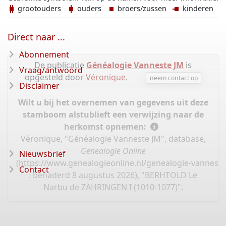
grootouders
ouders
broers/zussen
kinderen
Direct naar ...
Abonnement
De publicatie
Généalogie Vanneste JM
is
Vraag/antwoord
opgesteld door
Véronique
.
neem contact op
Disclaimer
Wilt u bij het overnemen van gegevens uit deze
stamboom alstublieft een verwijzing naar de
herkomst opnemen:
Véronique, "Généalogie Vanneste JM", database,
Genealogie Online
Nieuwsbrief
(
https://www.genealogieonline.nl/genealogie-vannest
Contact
: benaderd 8 augustus 2026), "BERHTOLD Le
Narbu de ZÄHRINGEN I (1010-1077)".