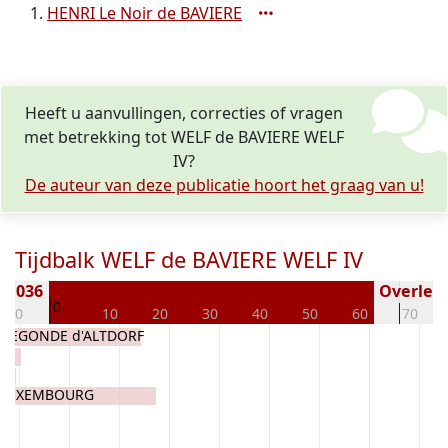
HENRI Le Noir de BAVIERE
Heeft u aanvullingen, correcties of vragen
met betrekking tot WELF de BAVIERE WELF
IV?
De auteur van deze publicatie hoort het graag van u!
Tijdbalk WELF de BAVIERE WELF IV
 1036
Overlede
0
-10
10
20
30
40
50
60
70
NEGONDE d'ALTDORF
TE
 LUXEMBOURG