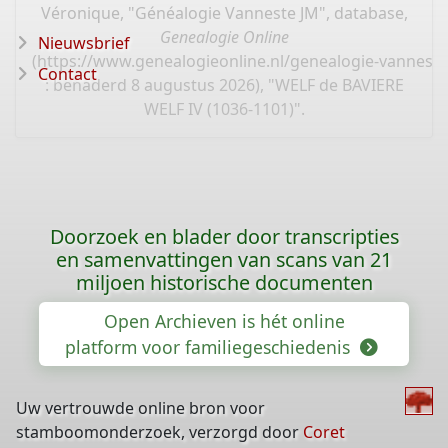
Véronique, "Généalogie Vanneste JM", database,
Genealogie Online
Nieuwsbrief
(
https://www.genealogieonline.nl/genealogie-vannest
Contact
: benaderd 8 augustus 2026), "WELF de BAVIERE
WELF IV (1036-1101)".
Doorzoek en blader door transcripties
en samenvattingen van scans van 21
miljoen historische documenten
Open Archieven is hét online
platform voor familiegeschiedenis
Uw vertrouwde online bron voor
stamboomonderzoek, verzorgd door
Coret