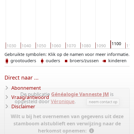
1100
0
1030
1040
1050
1060
1070
1080
1090
111
Gebruikte symbolen:
Klik op de namen voor meer informatie.
grootouders
ouders
broers/zussen
kinderen
Direct naar ...
Abonnement
De publicatie
Généalogie Vanneste JM
is
Vraag/antwoord
opgesteld door
Véronique
.
neem contact op
Disclaimer
Wilt u bij het overnemen van gegevens uit deze
stamboom alstublieft een verwijzing naar de
herkomst opnemen: