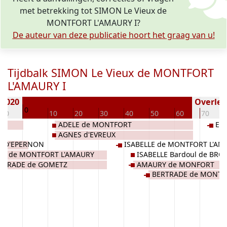
met betrekking tot SIMON Le Vieux de
MONTFORT L'AMAURY I?
De auteur van deze publicatie hoort het graag van u!
Tijdbalk SIMON Le Vieux de MONTFORT
L'AMAURY I
 1020
Overlede
0
-10
10
20
30
40
50
60
70
ADELE de MONTFORT
EV
AGNES d'EVREUX
T D'EPERNON
ISABELLE de MONTFORT L'AM
Y de MONTFORT L'AMAURY
ISABELLE Bardoul de BRO
RTRADE de GOMETZ
AMAURY de MONFORT
BERTRADE de MONTF