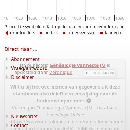
1010
1020
1030
1040
1050
1060
1070
1080
1090
Gebruikte symbolen:
Klik op de namen voor meer informatie.
grootouders
ouders
broers/zussen
kinderen
Direct naar ...
Abonnement
De publicatie
Généalogie Vanneste JM
is
Vraag/antwoord
opgesteld door
Véronique
.
neem contact op
Disclaimer
Wilt u bij het overnemen van gegevens uit deze
stamboom alstublieft een verwijzing naar de
herkomst opnemen:
Véronique, "Généalogie Vanneste JM", database,
Genealogie Online
Nieuwsbrief
(
https://www.genealogieonline.nl/genealogie-vannest
Contact
: benaderd 7 augustus 2026), "SIMON Le Vieux de