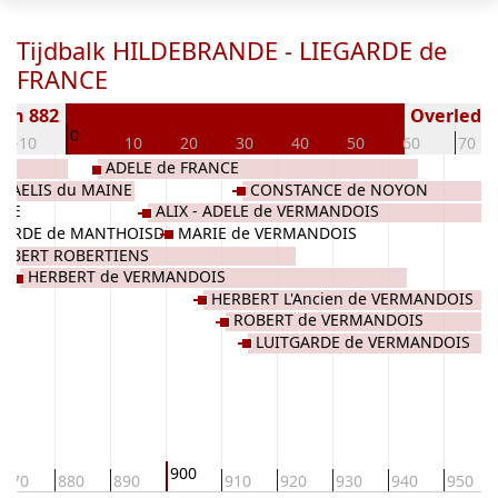
Tijdbalk HILDEBRANDE - LIEGARDE de
FRANCE
en 882
Overleden 
0
-10
10
20
30
40
50
60
70
ADELE de FRANCE
AELIS du MAINE
CONSTANCE de NOYON
INE
ALIX - ADELE de VERMANDOIS
ARDE de MANTHOISD
MARIE de VERMANDOIS
OBERT ROBERTIENS
HERBERT de VERMANDOIS
HERBERT L'Ancien de VERMANDOIS
ROBERT de VERMANDOIS
LUITGARDE de VERMANDOIS
900
870
880
890
910
920
930
940
950