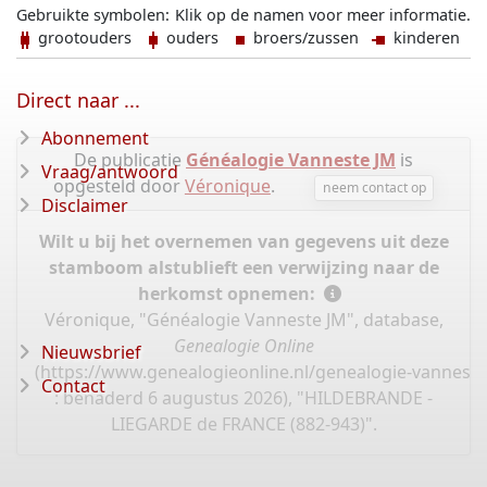
Gebruikte symbolen:
Klik op de namen voor meer informatie.
grootouders
ouders
broers/zussen
kinderen
Direct naar ...
Abonnement
De publicatie
Généalogie Vanneste JM
is
Vraag/antwoord
opgesteld door
Véronique
.
neem contact op
Disclaimer
Wilt u bij het overnemen van gegevens uit deze
stamboom alstublieft een verwijzing naar de
herkomst opnemen:
Véronique, "Généalogie Vanneste JM", database,
Genealogie Online
Nieuwsbrief
(
https://www.genealogieonline.nl/genealogie-vannest
Contact
: benaderd 6 augustus 2026), "HILDEBRANDE -
LIEGARDE de FRANCE (882-943)".