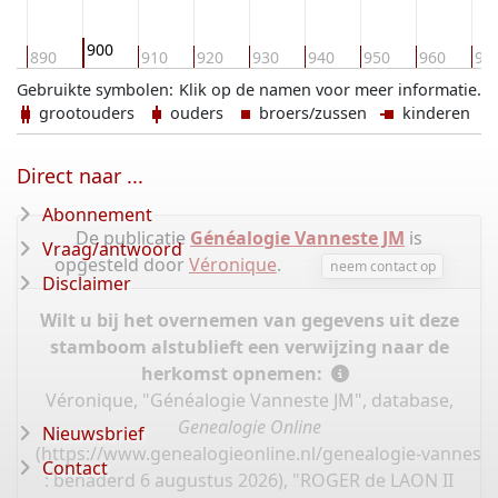
900
0
890
910
920
930
940
950
960
97
Gebruikte symbolen:
Klik op de namen voor meer informatie.
grootouders
ouders
broers/zussen
kinderen
Direct naar ...
Abonnement
De publicatie
Généalogie Vanneste JM
is
Vraag/antwoord
opgesteld door
Véronique
.
neem contact op
Disclaimer
Wilt u bij het overnemen van gegevens uit deze
stamboom alstublieft een verwijzing naar de
herkomst opnemen:
Véronique, "Généalogie Vanneste JM", database,
Genealogie Online
Nieuwsbrief
(
https://www.genealogieonline.nl/genealogie-vannest
Contact
: benaderd 6 augustus 2026), "ROGER de LAON II