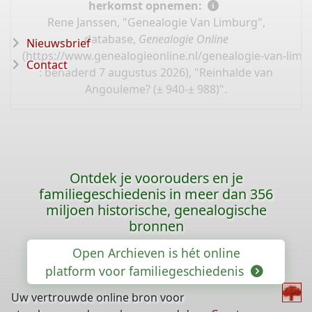
herkomst opnemen:
Rene Janssen, "Genealogie Van Limburg",
database,
Genealogie Online
Nieuwsbrief
(
https://www.genealogieonline.nl/genealogie-van-limb
Contact
: benaderd 7 augustus 2026), "Reinhalde van
Angouleme? (± 940-± 988)".
Ontdek je voorouders en je
familiegeschiedenis in meer dan 356
miljoen historische, genealogische
bronnen
Open Archieven is hét online
platform voor familiegeschiedenis
Uw vertrouwde online bron voor