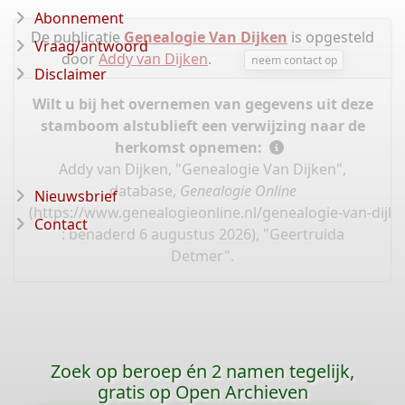
Abonnement
De publicatie
Genealogie Van Dijken
is opgesteld
Vraag/antwoord
door
Addy van Dijken
.
neem contact op
Disclaimer
Wilt u bij het overnemen van gegevens uit deze
stamboom alstublieft een verwijzing naar de
herkomst opnemen:
Addy van Dijken, "Genealogie Van Dijken",
database,
Genealogie Online
Nieuwsbrief
(
https://www.genealogieonline.nl/genealogie-van-dijk
Contact
: benaderd 6 augustus 2026), "Geertruida
Detmer".
Zoek op beroep én 2 namen tegelijk,
gratis op Open Archieven