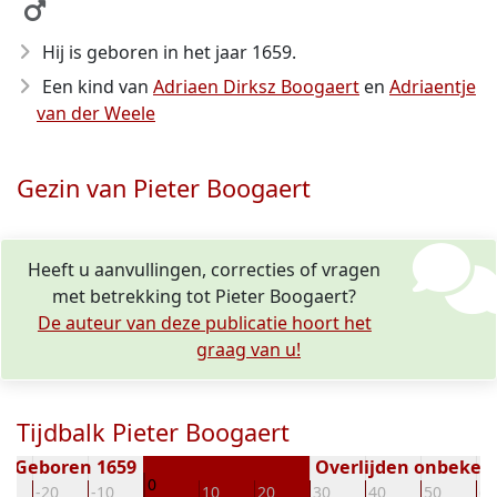
Hij is geboren in het jaar 1659
.
Een kind van
Adriaen Dirksz Boogaert
en
Adriaentje
van der Weele
Gezin van Pieter Boogaert
Heeft u aanvullingen, correcties of vragen
met betrekking tot Pieter Boogaert?
De auteur van deze publicatie hoort het
graag van u!
Tijdbalk Pieter Boogaert
Geboren 1659
Overlijden onbeken
0
0
-20
-10
10
20
30
40
50
60