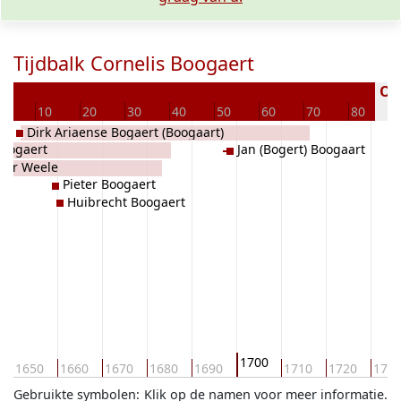
Tijdbalk Cornelis Boogaert
Ove
0
10
20
30
40
50
60
70
80
Dirk Ariaense Bogaert (Boogaart)
Boogaert
Jan (Bogert) Boogaart
 der Weele
Pieter Boogaert
Huibrecht Boogaert
1700
1650
1660
1670
1680
1690
1710
1720
173
Gebruikte symbolen:
Klik op de namen voor meer informatie.