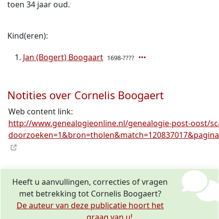
toen 34 jaar oud.
Kind(eren):
Jan (Bogert) Boogaart
1698-????
Notities over Cornelis Boogaert
Web content link:
http://www.genealogieonline.nl/genealogie-post-oost/s
doorzoeken=1&bron=tholen&match=120837017&pagina=
Heeft u aanvullingen, correcties of vragen
met betrekking tot Cornelis Boogaert?
De auteur van deze publicatie hoort het
graag van u!