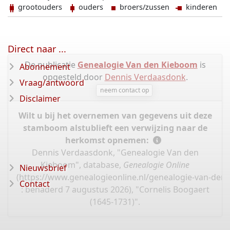
grootouders
ouders
broers/zussen
kinderen
Direct naar ...
De publicatie
Genealogie Van den Kieboom
is
Abonnement
opgesteld door
Dennis Verdaasdonk
.
Vraag/antwoord
neem contact op
Disclaimer
Wilt u bij het overnemen van gegevens uit deze
stamboom alstublieft een verwijzing naar de
herkomst opnemen:
Dennis Verdaasdonk, "Genealogie Van den
Kieboom", database,
Genealogie Online
Nieuwsbrief
(
https://www.genealogieonline.nl/genealogie-van-de
Contact
: benaderd 7 augustus 2026), "Cornelis Boogaert
(1645-1731)".