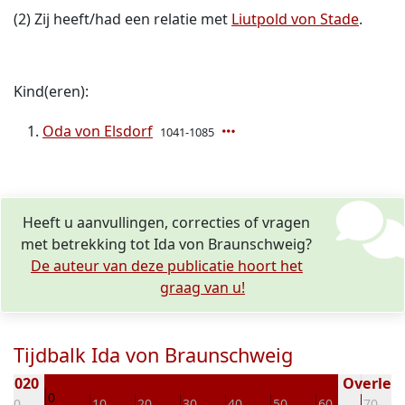
(2) Zij heeft/had een relatie met
Liutpold von Stade
.
Kind(eren):
Oda von Elsdorf
1041-1085
Heeft u aanvullingen, correcties of vragen
met betrekking tot Ida von Braunschweig?
De auteur van deze publicatie hoort het
graag van u!
Tijdbalk Ida von Braunschweig
 1020
Overlede
0
-10
10
20
30
40
50
60
70