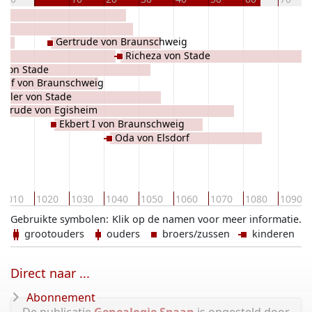
Gertrude von Braunschweig
Richeza von Stade
d von Stade
dolf von Braunschweig
heler von Stade
rtrude von Egisheim
Ekbert I von Braunschweig
Oda von Elsdorf
1010
1020
1030
1040
1050
1060
1070
1080
1090
Gebruikte symbolen:
Klik op de namen voor meer informatie.
grootouders
ouders
broers/zussen
kinderen
Direct naar ...
Abonnement