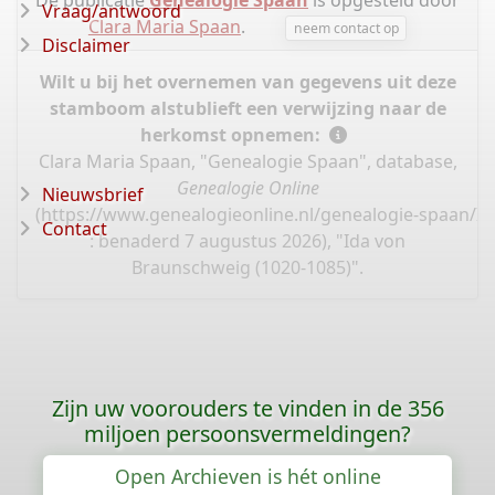
De publicatie
Genealogie Spaan
is opgesteld door
Vraag/antwoord
Clara Maria Spaan
.
neem contact op
Disclaimer
Wilt u bij het overnemen van gegevens uit deze
stamboom alstublieft een verwijzing naar de
herkomst opnemen:
Clara Maria Spaan, "Genealogie Spaan", database,
Genealogie Online
Nieuwsbrief
(
https://www.genealogieonline.nl/genealogie-spaan/I
Contact
: benaderd 7 augustus 2026), "Ida von
Braunschweig (1020-1085)".
Zijn uw voorouders te vinden in de 356
miljoen persoonsvermeldingen?
Open Archieven is hét online