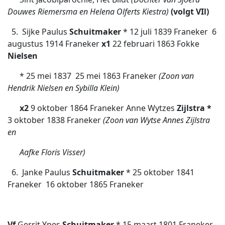
Douwes Riemersma en Helena Olferts Kiestra)
(volgt VIl)
5. Sijke Paulus
Schuitmaker
* 12 juli 1839 Franeker  6
augustus 1914 Franeker
x1
22 februari 1863 Fokke
Nielsen
* 25 mei 1837  25 mei 1863 Franeker
(Zoon van
Hendrik Nielsen en Sybilla Klein)
x2
9 oktober 1864 Franeker Anne Wytzes
Zijlstra
*
3 oktober 1838 Franeker
(Zoon van Wytse Annes Zijlstra
en
Aafke Floris Visser)
6. Janke Paulus
Schuitmaker
* 25 oktober 1841
Franeker  16 oktober 1865 Franeker
Vf
Gerrit Ypes
Schuitmaker
* 15 maart 1801 Franeker 