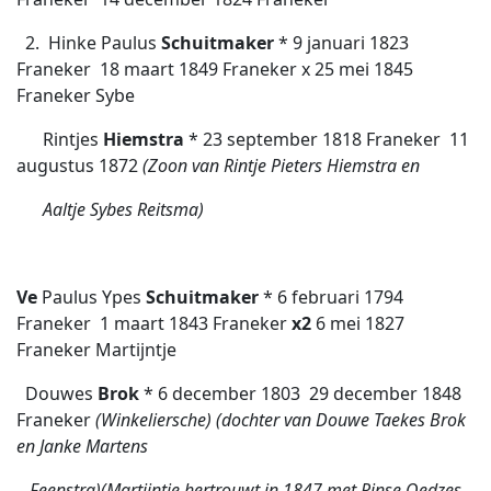
2. Hinke Paulus
Schuitmaker
* 9 januari 1823
Franeker  18 maart 1849 Franeker x 25 mei 1845
Franeker Sybe
Rintjes
Hiemstra
* 23 september 1818 Franeker  11
augustus 1872
(Zoon van Rintje Pieters Hiemstra en
Aaltje Sybes Reitsma)
Ve
Paulus Ypes
Schuitmaker
* 6 februari 1794
Franeker  1 maart 1843 Franeker
x2
6 mei 1827
Franeker
Martijntje
Douwes
Brok
* 6 december 1803  29 december 1848
Franeker
(Winkeliersche) (dochter van Douwe Taekes Brok
en Janke Martens
Feenstra)(Martijntje hertrouwt in 1847 met Rinse Oedzes