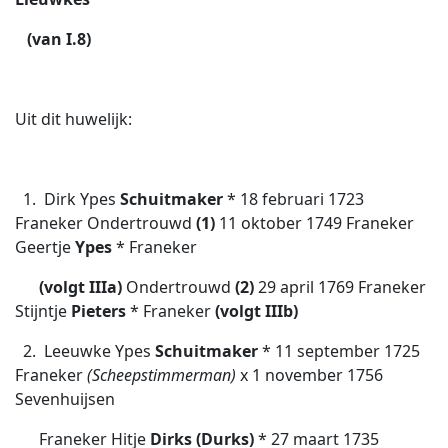
(van I.8)
Uit dit huwelijk:
1. Dirk Ypes
Schuitmaker
* 18 februari 1723
Franeker Ondertrouwd
(1)
11 oktober 1749 Franeker
Geertje
Ypes
* Franeker
(volgt IIIa)
Ondertrouwd
(2)
29 april 1769 Franeker
Stijntje
Pieters
* Franeker
(volgt IIIb)
2. Leeuwke Ypes
Schuitmaker
* 11 september 1725
Franeker
(Scheepstimmerman)
x 1 november 1756
Sevenhuijsen
Franeker Hitje
Dirks (Durks)
* 27 maart 1735