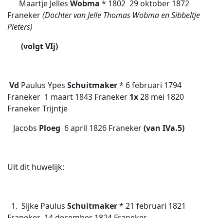
Maartje Jelles
Wobma
* 1802  29 oktober 1872
Franeker
(Dochter van Jelle Thomas Wobma en Sibbeltje
Pieters)
(volgt VIj)
Vd
Paulus Ypes
Schuitmaker
* 6 februari 1794
Franeker  1 maart 1843 Franeker
1x
28 mei 1820
Franeker Trijntje
Jacobs
Ploeg
 6 april 1826
Franeker
(van IVa.5)
Uit dit huwelijk:
1. Sijke Paulus
Schuitmaker
* 21 februari 1821
Franeker  14 december 1824 Franeker