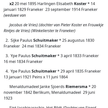
x2
20 mei 1895 Harlingen Elisabeth
Koster
* 14
januari 1829 Franeker  23 september 1914 Franeker
(weduwe van
Jacobus de Vries) (dochter van Pieter Koster en Frouwkje
Rintjes de Vries) (Winkelierster te Franeker)
2. Sijke Paulus
Schuitmaker
* 25 augustus 1830
Franeker  24 mei 1834 Franeker
3. Ype Paulus
Schuitmaker
* 3 april 1833 Franeker 
16 mei 1834 Franeker
4. Ype Paulus
Schuitmaker
* 29 april 1835 Franeker 
13 januari 1921 Peins x 11 juni 1864
Menaldumadeel Janke Sjoerds
Riemersma
* 20
november 1842 Berlikum, Menaldumadeel  29 juni
1923
Sint Jacobiparochie, Het Bildt
(Dochter van Sjoerd