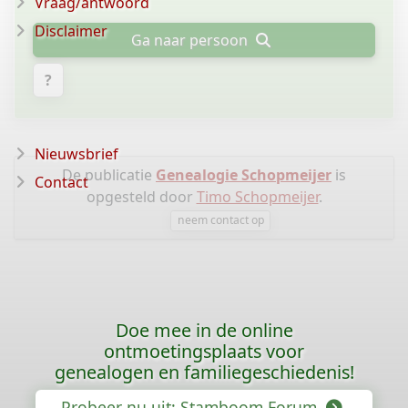
Vraag/antwoord
Disclaimer
Ga naar persoon
?
Nieuwsbrief
De publicatie
Genealogie Schopmeijer
is
Contact
opgesteld door
Timo Schopmeijer
.
neem contact op
Doe mee in de online
ontmoetingsplaats voor
genealogen en familiegeschiedenis!
Probeer nu uit: Stamboom Forum