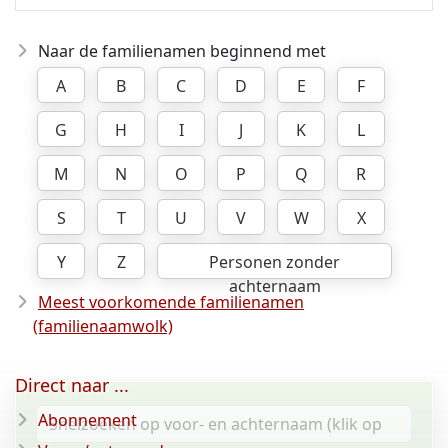
Naar de familienamen beginnend met
A
B
C
D
E
F
G
H
I
J
K
L
M
N
O
P
Q
R
S
T
U
V
W
X
Y
Z
Personen zonder
achternaam
Meest voorkomende familienamen
(familienaamwolk)
Direct naar ...
Abonnement