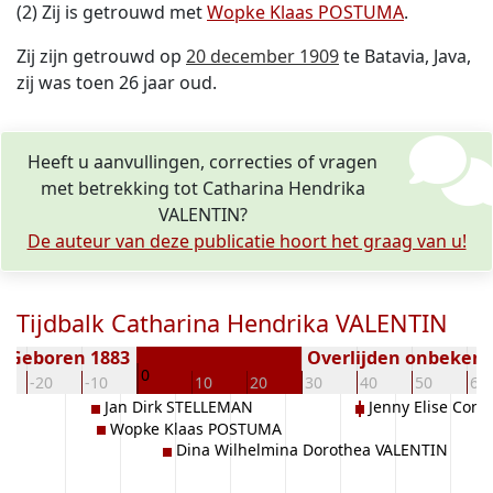
(2) Zij is getrouwd met
Wopke Klaas POSTUMA
.
Zij zijn getrouwd op
20 december 1909
te Batavia, Java,
zij was toen 26 jaar oud.
Heeft u aanvullingen, correcties of vragen
met betrekking tot Catharina Hendrika
VALENTIN?
De auteur van deze publicatie hoort het graag van u!
Tijdbalk Catharina Hendrika VALENTIN
Geboren 1883
Overlijden onbeken
0
-20
-10
10
20
30
40
50
60
Jan Dirk STELLEMAN
Jenny Elise Con
Wopke Klaas POSTUMA
Dina Wilhelmina Dorothea VALENTIN