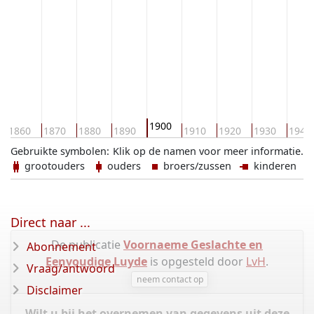
1900
1860
1870
1880
1890
1910
1920
1930
1940
Gebruikte symbolen:
Klik op de namen voor meer informatie.
grootouders
ouders
broers/zussen
kinderen
Direct naar ...
De publicatie
Voornaeme Geslachte en
Abonnement
Eenvoudige Luyde
is opgesteld door
LvH
.
Vraag/antwoord
neem contact op
Disclaimer
Wilt u bij het overnemen van gegevens uit deze