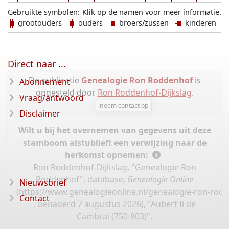
Gebruikte symbolen:
Klik op de namen voor meer informatie.
grootouders
ouders
broers/zussen
kinderen
Direct naar ...
De publicatie
Genealogie Ron Roddenhof
is
Abonnement
opgesteld door
Ron Roddenhof-Dijkslag
.
Vraag/antwoord
neem contact op
Disclaimer
Wilt u bij het overnemen van gegevens uit deze
stamboom alstublieft een verwijzing naar de
herkomst opnemen:
Ron Roddenhof-Dijkslag, "Genealogie Ron
Roddenhof", database,
Genealogie Online
Nieuwsbrief
(
https://www.genealogieonline.nl/genealogie-ron-rod
Contact
: benaderd 7 augustus 2026), "Aubert Ii de
Cambrai (750-803)".