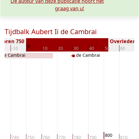
De auteur van deze publicatie hoort het
graag van u!
Tijdbalk Aubert Ii de Cambrai
boren 750
Overleden (
0
20
-10
10
20
30
40
50
60
7
I de Cambrai
de Cambrai
800
30
740
750
760
770
780
790
810
8