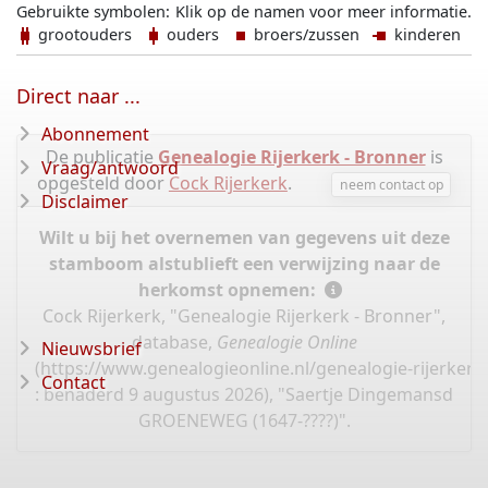
Gebruikte symbolen:
Klik op de namen voor meer informatie.
grootouders
ouders
broers/zussen
kinderen
Direct naar ...
Abonnement
De publicatie
Genealogie Rijerkerk - Bronner
is
Vraag/antwoord
opgesteld door
Cock Rijerkerk
.
neem contact op
Disclaimer
Wilt u bij het overnemen van gegevens uit deze
stamboom alstublieft een verwijzing naar de
herkomst opnemen:
Cock Rijerkerk, "Genealogie Rijerkerk - Bronner",
database,
Genealogie Online
Nieuwsbrief
(
https://www.genealogieonline.nl/genealogie-rijerker
Contact
: benaderd 9 augustus 2026), "Saertje Dingemansd
GROENEWEG (1647-????)".