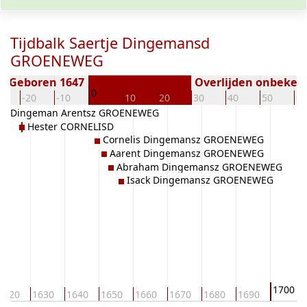
Tijdbalk Saertje Dingemansd
GROENEWEG
Geboren 1647
Overlijden onbeken
0
0
-20
-10
10
20
30
40
50
60
Dingeman Arentsz GROENEWEG
Hester CORNELISD
Cornelis Dingemansz GROENEWEG
Aarent Dingemansz GROENEWEG
Abraham Dingemansz GROENEWEG
Isack Dingemansz GROENEWEG
1700
1620
1630
1640
1650
1660
1670
1680
1690