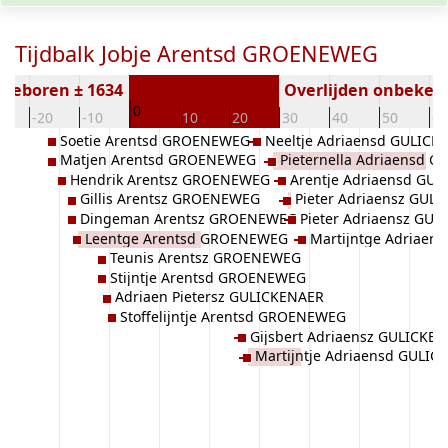
Tijdbalk Jobje Arentsd GROENEWEG
Geboren ± 1634
Overlijden onbeken
0
0
-20
-10
10
20
30
40
50
60
Soetie Arentsd GROENEWEG
Neeltje Adriaensd GULICK
Matjen Arentsd GROENEWEG
Pieternella Adriaensd 
Hendrik Arentsz GROENEWEG
Arentje Adriaensd GU
Gillis Arentsz GROENEWEG
Pieter Adriaensz GUL
Dingeman Arentsz GROENEWEG
Pieter Adriaensz GU
Leentge Arentsd GROENEWEG
Martijntge Adriaen
Teunis Arentsz GROENEWEG
Stijntje Arentsd GROENEWEG
Adriaen Pietersz GULICKENAER
Stoffelijntje Arentsd GROENEWEG
Gijsbert Adriaensz GULICKE
Martijntje Adriaensd GULI