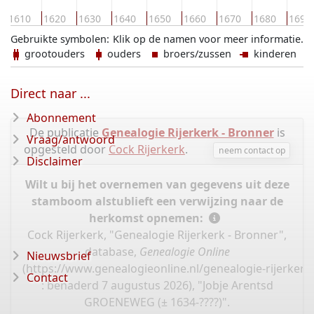
1610
1620
1630
1640
1650
1660
1670
1680
1690
Gebruikte symbolen:
Klik op de namen voor meer informatie.
grootouders
ouders
broers/zussen
kinderen
Direct naar ...
Abonnement
De publicatie
Genealogie Rijerkerk - Bronner
is
Vraag/antwoord
opgesteld door
Cock Rijerkerk
.
neem contact op
Disclaimer
Wilt u bij het overnemen van gegevens uit deze
stamboom alstublieft een verwijzing naar de
herkomst opnemen:
Cock Rijerkerk, "Genealogie Rijerkerk - Bronner",
database,
Genealogie Online
Nieuwsbrief
(
https://www.genealogieonline.nl/genealogie-rijerker
Contact
: benaderd 7 augustus 2026), "Jobje Arentsd
GROENEWEG (± 1634-????)".