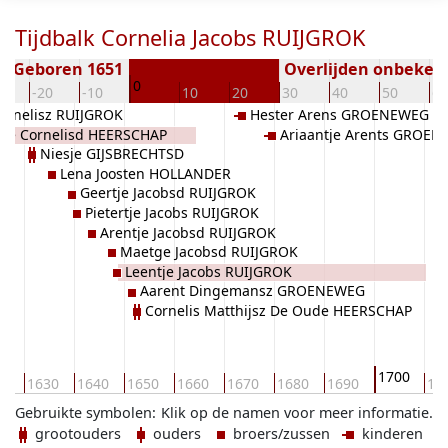
Tijdbalk Cornelia Jacobs RUIJGROK
Geboren 1651
Overlijden onbeken
0
0
-20
-10
10
20
30
40
50
60
Cornelisz RUIJGROK
Hester Arens GROENEWEG
tje Cornelisd HEERSCHAP
Ariaantje Arents GROE
Niesje GIJSBRECHTSD
Lena Joosten HOLLANDER
Geertje Jacobsd RUIJGROK
Pietertje Jacobs RUIJGROK
Arentje Jacobsd RUIJGROK
Maetge Jacobsd RUIJGROK
Leentje Jacobs RUIJGROK
Aarent Dingemansz GROENEWEG
Cornelis Matthijsz De Oude HEERSCHAP
1700
20
1630
1640
1650
1660
1670
1680
1690
17
Gebruikte symbolen:
Klik op de namen voor meer informatie.
grootouders
ouders
broers/zussen
kinderen