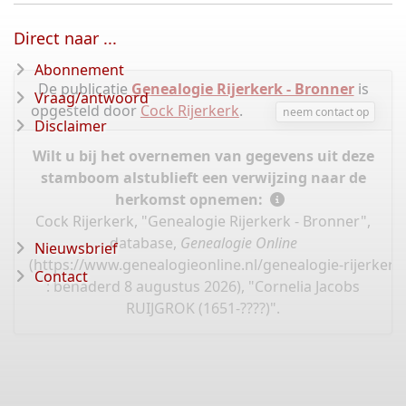
Direct naar ...
Abonnement
De publicatie
Genealogie Rijerkerk - Bronner
is
Vraag/antwoord
opgesteld door
Cock Rijerkerk
.
neem contact op
Disclaimer
Wilt u bij het overnemen van gegevens uit deze
stamboom alstublieft een verwijzing naar de
herkomst opnemen:
Cock Rijerkerk, "Genealogie Rijerkerk - Bronner",
database,
Genealogie Online
Nieuwsbrief
(
https://www.genealogieonline.nl/genealogie-rijerker
Contact
: benaderd 8 augustus 2026), "Cornelia Jacobs
RUIJGROK (1651-????)".