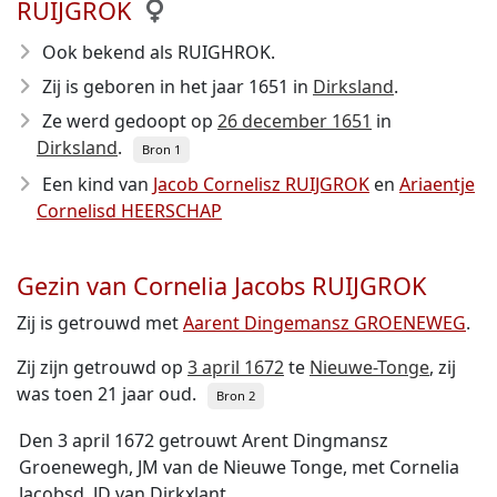
RUIJGROK
Ook bekend als RUIGHROK.
Zij is geboren in het jaar 1651
in
Dirksland
.
Ze werd gedoopt op
26 december 1651
in
Dirksland
.
Bron 1
Een kind van
Jacob Cornelisz RUIJGROK
en
Ariaentje
Cornelisd HEERSCHAP
Gezin van Cornelia Jacobs RUIJGROK
Zij is getrouwd met
Aarent Dingemansz GROENEWEG
.
Zij zijn getrouwd op
3 april 1672
te
Nieuwe-Tonge
, zij
was toen 21 jaar oud.
Bron 2
Den 3 april 1672 getrouwt Arent Dingmansz
Groenewegh, JM van de Nieuwe Tonge, met Cornelia
Jacobsd, JD van Dirkxlant