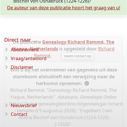
Bischof von Osnabrück (1224-1226)?
De auteur van deze publicatie hoort het graag van u!
Direct naar ...
De publicatie
Genealogy Richard Remmé, The
Hague, Netherlands
is opgesteld door
Richard
Abonnement
Remmé
.
neem contact op
Vraag/antwoord
Disclaimer
Wilt u bij het overnemen van gegevens uit deze
stamboom alstublieft een verwijzing naar de
herkomst opnemen:
Richard Remmé, "Genealogy Richard Remmé, The
Hague, Netherlands", database,
Genealogie Online
(
https://www.genealogieonline.nl/genealogie-richard
Nieuwsbrief
: benaderd 9 augustus 2026), "Engelbert I van
Contact
Altena Bischof von Osnabrück (1224-1226)
(-1250)".