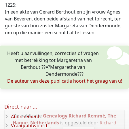
1225:
In een akte van Gerard Berthout en zijn vrouw Agnes
van Beveren, doen beide afstand van het tolrecht, ten
gunste van hun zuster Margareta van Dendermonde,
om op die manier een schuld af te lossen.
Heeft u aanvullingen, correcties of vragen
met betrekking tot Margaretha van
Berthout ??=?Margaretha van
Dendermonde???
De auteur van deze publicatie hoort het graag van u!
Direct naar ...
De publicatie
Genealogy Richard Remmé, The
Abonnement
Hague, Netherlands
is opgesteld door
Richard
Vraag/antwoord