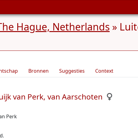
The Hague, Netherlands
»
Luit
ntschap
Bronnen
Suggesties
Context
uijk van Perk, van Aarschoten
van Perk
d.