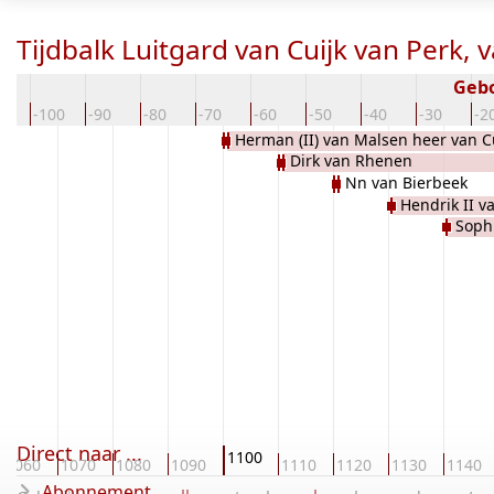
Tijdbalk Luitgard van Cuijk van Perk,
Geb
10
-100
-90
-80
-70
-60
-50
-40
-30
-2
Herman (II) van Malsen heer van C
Dirk van Rhenen
Nn van Bierbeek
Hendrik II v
Soph
Direct naar ...
1100
1060
1070
1080
1090
1110
1120
1130
1140
Abonnement