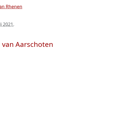
van Rhenen
li 2021
.
, van Aarschoten