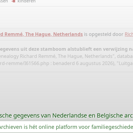
ussen
kinderen
rd Remmé, The Hague, Netherlands
is opgesteld door
Ri
gegevens uit deze stamboom alstublieft een verwijzing
nealogy Richard Remmé, The Hague, Netherlands", databa
hard-remme/I61566.php
: benaderd 6 augustus 2026), "Luitga
sche gegevens van Nederlandse en Belgische arc
rchieven is hét online platform voor familiegeschied