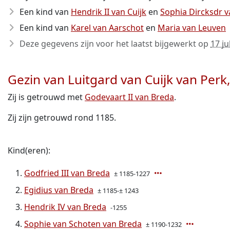
Een kind van
Hendrik II van Cuijk
en
Sophia Dircksdr 
Een kind van
Karel van Aarschot
en
Maria van Leuven
Deze gegevens zijn voor het laatst bijgewerkt op
17 ju
Gezin van Luitgard van Cuijk van Perk
Zij is getrouwd met
Godevaart II van Breda
.
Zij zijn getrouwd rond 1185.
Kind(eren):
Godfried III van Breda
± 1185-1227
Egidius van Breda
± 1185-± 1243
Hendrik IV van Breda
-1255
Sophie van Schoten van Breda
± 1190-1232