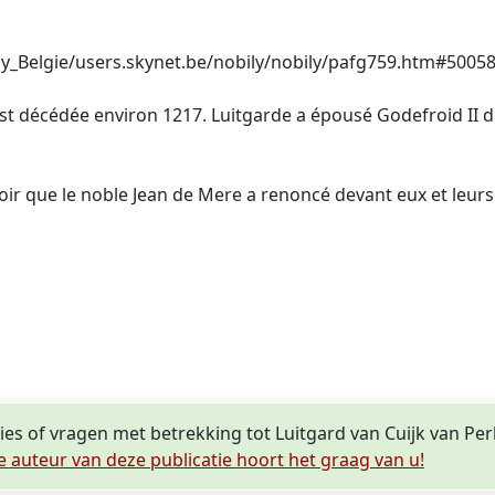
ly_Belgie/users.skynet.be/nobily/nobily/pafg759.htm#5005
 est décédée environ 1217. Luitgarde a épousé Godefroid II
oir que le noble Jean de Mere a renoncé devant eux et leur
ties of vragen met betrekking tot Luitgard van Cuijk van Pe
e auteur van deze publicatie hoort het graag van u!