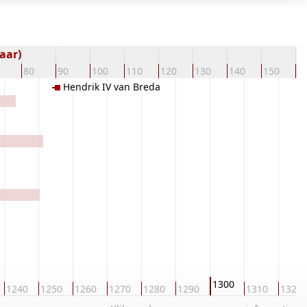
aar)
80
90
100
110
120
130
140
150
1
Hendrik IV van Breda
1300
1240
1250
1260
1270
1280
1290
1310
1320