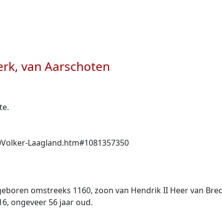
Perk, van Aarschoten
te.
20Volker-Laagland.htm#1081357350
 geboren omstreeks 1160, zoon van Hendrik II Heer van Bre
16, ongeveer 56 jaar oud.