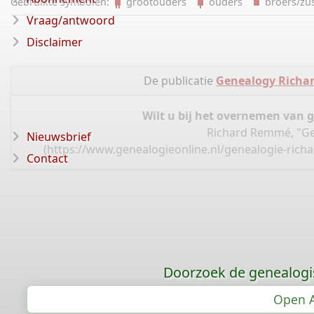
Gebruikte symbolen:
grootouders
ouders
broers/z
Vraag/antwoord
Disclaimer
De publicatie
Genealogy Richa
Wilt u bij het overnemen van 
Richard Remmé, "Ge
Nieuwsbrief
(
https://www.genealogieonline.nl/genealogie-ric
Contact
Doorzoek de genealogi
Open A