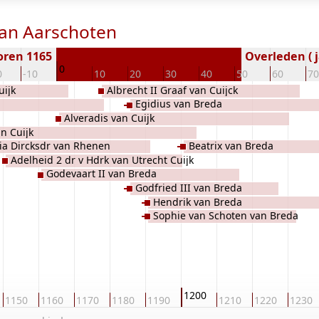
 van Aarschoten
oren 1165
Overleden ( j
0
0
-10
10
20
30
40
50
60
70
uijk
Albrecht II Graaf van Cuijck
Egidius van Breda
Alveradis van Cuijk
an Cuijk
ia Dircksdr van Rhenen
Beatrix van Breda
Adelheid 2 dr v Hdrk van Utrecht Cuijk
Godevaart II van Breda
Godfried III van Breda
Hendrik van Breda
Sophie van Schoten van Breda
1200
1150
1160
1170
1180
1190
1210
1220
1230