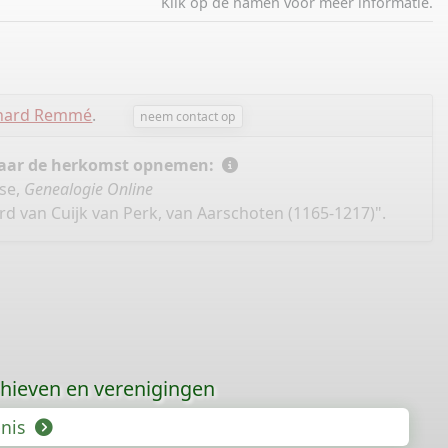
Klik op de namen voor meer informatie.
chard Remmé
.
neem contact op
 naar de herkomst opnemen:
se,
Genealogie Online
rd van Cuijk van Perk, van Aarschoten (1165-1217)".
hieven en verenigingen
enis