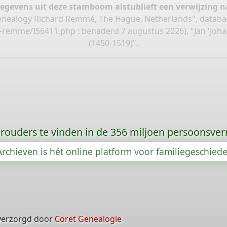
gegevens uit deze stamboom alstublieft een verwijzing
nealogy Richard Remmé, The Hague, Netherlands", databa
rd-remme/I56411.php
: benaderd 7 augustus 2026), "Jan 'Joh
(1450-1519)".
orouders te vinden in de 356 miljoen persoonsve
rchieven is hét online platform voor familiegeschied
verzorgd door
Coret Genealogie