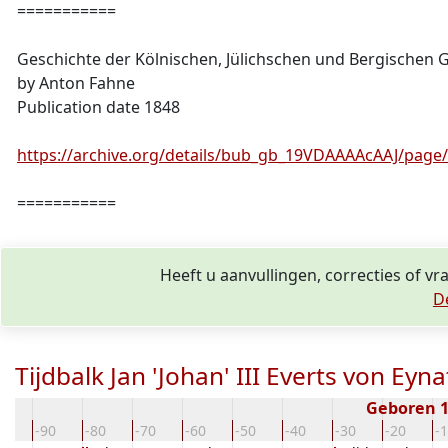
===========
Geschichte der Kölnischen, Jülichschen und Bergischen
by Anton Fahne
Publication date 1848
https://archive.org/details/bub_gb_19VDAAAAcAAJ/pag
===========
Heeft u aanvullingen, correcties of v
D
Tijdbalk Jan 'Johan' III Everts von E
Geboren 
00
-90
-80
-70
-60
-50
-40
-30
-20
-