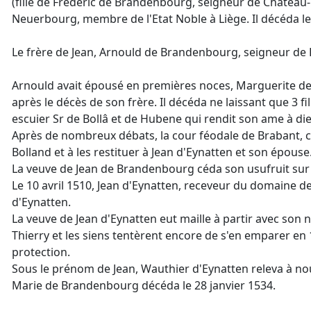
(fille de Frédéric de Brandenbourg, seigneur de Château-
Neuerbourg, membre de l'Etat Noble à Liège. Il décéda le
Le frère de Jean, Arnould de Brandenbourg, seigneur de H
Arnould avait épousé en premières noces, Marguerite de N
après le décès de son frère. Il décéda ne laissant que 3 f
escuier Sr de Bollâ et de Hubene qui rendit son ame à dieu
Après de nombreux débats, la cour féodale de Brabant, c
Bolland et à les restituer à Jean d'Eynatten et son épou
La veuve de Jean de Brandenbourg céda son usufruit sur
Le 10 avril 1510, Jean d'Eynatten, receveur du domaine d
d'Eynatten.
La veuve de Jean d'Eynatten eut maille à partir avec son 
Thierry et les siens tentèrent encore de s'en emparer 
protection.
Sous le prénom de Jean, Wauthier d'Eynatten releva à nouv
Marie de Brandenbourg décéda le 28 janvier 1534.