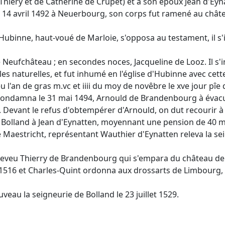
Thiéry et de Catherine de Crupet) et à son époux Jean d'Ey
 14 avril 1492 à Neuerbourg, son corps fut ramené au châtea
ubinne, haut-voué de Marloie, s'opposa au testament, il s'i
eufchâteau ; en secondes noces, Jacqueline de Looz. Il s'i
illes naturelles, et fut inhumé en l'église d'Hubinne avec ce
 l'an de gras m.vc et iiii du moy de novêbre le xve jour pîe
ondamna le 31 mai 1494, Arnould de Brandenbourg à évacuer 
se. Devant le refus d'obtempérer d'Arnould, on dut recourir
 Bolland à Jean d'Eynatten, moyennant une pension de 40 m
e Maestricht, représentant Wauthier d'Eynatten releva la se
neveu Thierry de Brandenbourg qui s'empara du château de Bo
en 1516 et Charles-Quint ordonna aux drossarts de Limbour
eau la seigneurie de Bolland le 23 juillet 1529.