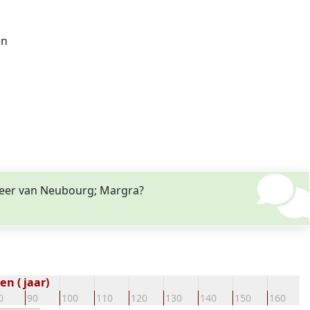
en
n heer van Neubourg; Margra?
n ( jaar)
0
90
100
110
120
130
140
150
160
1