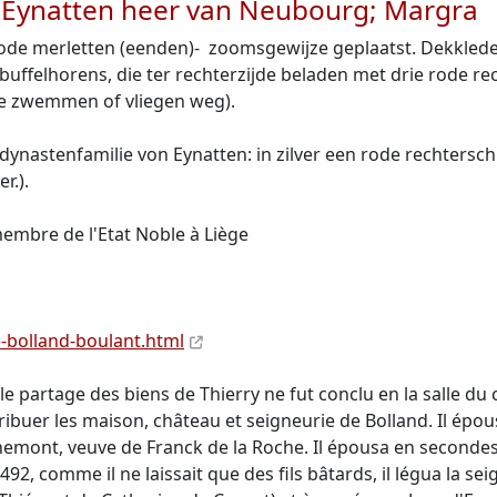
von Eynatten heer van Neubourg; Margra
rode merletten (eenden)- zoomsgewijze geplaatst. Dekkleden
uffelhorens, die ter rechterzijde beladen met drie rode rec
Ze zwemmen of vliegen weg).
dynastenfamilie von Eynatten: in zilver een rode rechtersc
r.).
embre de l'Etat Noble à Liège
e-bolland-boulant.html
 le partage des biens de Thierry ne fut conclu en la salle du
ttribuer les maison, château et seigneurie de Bolland. Il épou
Xhénemont, veuve de Franck de la Roche. Il épousa en second
1492, comme il ne laissait que des fils bâtards, il légua la