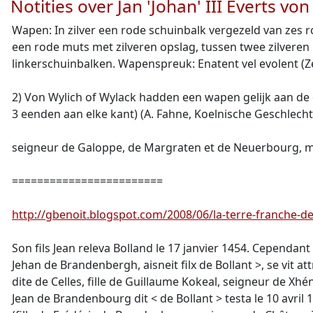
Notities over Jan 'Johan' III Everts 
Wapen: In zilver een rode schuinbalk vergezeld van zes 
een rode muts met zilveren opslag, tussen twee zilveren b
linkerschuinbalken. Wapenspreuk: Enatent vel evolent (
2) Von Wylich of Wylack hadden een wapen gelijk aan de 
3 eenden aan elke kant) (A. Fahne, Koelnische Geschlechte
seigneur de Galoppe, de Margraten et de Neuerbourg, m
========================
http://gbenoit.blogspot.com/2008/06/la-terre-franche-d
Son fils Jean releva Bolland le 17 janvier 1454. Cependant
Jehan de Brandenbergh, aisneit filx de Bollant >, se vit a
dite de Celles, fille de Guillaume Kokeal, seigneur de 
Jean de Brandenbourg dit < de Bollant > testa le 10 avril 