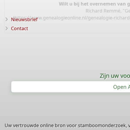
Wilt u bij het overnemen van 
Richard Remmé, "Ge
(
https://www.genealogieonline.nl/genealogie-richa
Nieuwsbrief
Contact
Zijn uw vo
Open A
Uw vertrouwde online bron voor stamboomonderzoek, 