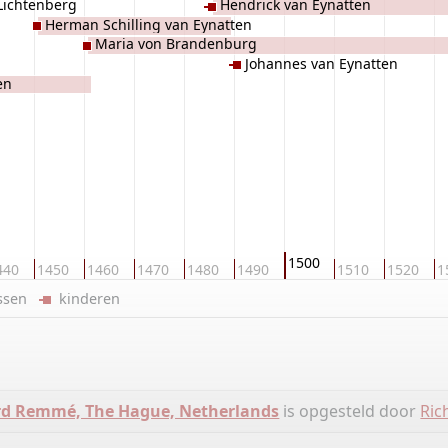
 Lichtenberg
Hendrick van Eynatten
Herman Schilling van Eynatten
Maria von Brandenburg
Johannes van Eynatten
en
1500
440
1450
1460
1470
1480
1490
1510
1520
1
ussen
kinderen
rd Remmé, The Hague, Netherlands
is opgesteld door
Ri