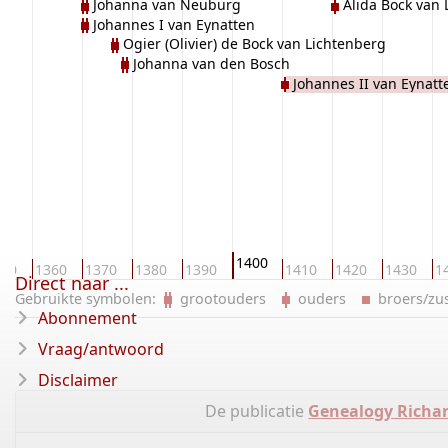
Johanna van Neuburg
Alida Bock van
Johannes I van Eynatten
Ogier (Olivier) de Bock van Lichtenberg
Johanna van den Bosch
Johannes II van Eynatt
1400
350
1360
1370
1380
1390
1410
1420
1430
1
Direct naar ...
Gebruikte symbolen:
grootouders
ouders
broers/z
Abonnement
Vraag/antwoord
Disclaimer
De publicatie
Genealogy Richa