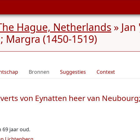
The Hague, Netherlands
»
Jan 
; Margra (1450-1519)
ntschap
Bronnen
Suggesties
Context
I Everts von Eynatten heer van Neubour
n 69 jaar oud.
an Lichtenberg