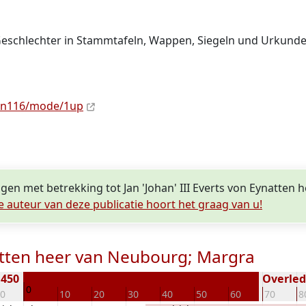
 Geschlechter in Stammtafeln, Wappen, Siegeln und Urkund
e/n116/mode/1up
ragen met betrekking tot Jan 'Johan' III Everts von Eynatte
e auteur van deze publicatie hoort het graag van u!
ynatten heer van Neubourg; Margra
1450
Overlede
0
10
10
20
30
40
50
60
70
8