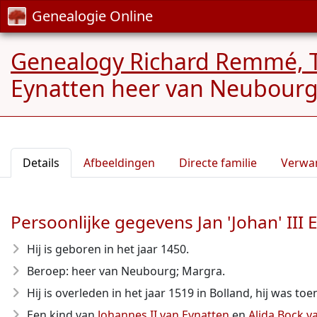
Genealogie Online
Genealogy Richard Remmé, 
Eynatten heer van Neubourg
Details
Afbeeldingen
Directe familie
Verwa
Persoonlijke gegevens Jan 'Johan' II
Hij is geboren in het jaar 1450
.
Beroep: heer van Neubourg; Margra.
Hij is overleden in het jaar 1519
in Bolland, hij was toe
Een kind van
Johannes II van Eynatten
en
Alida Bock v