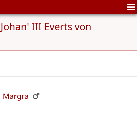
'Johan' III Everts von
g; Margra