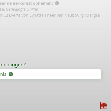
 naar de herkomst opnemen:
se,
Genealogie Online
an' III Everts von Eynatten heer van Neubourg; Margra
rmeldingen?
enis