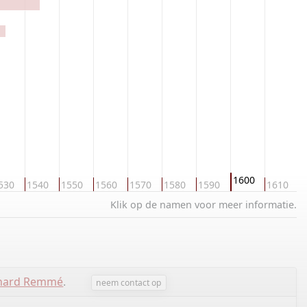
1600
530
1540
1550
1560
1570
1580
1590
1610
1
Klik op de namen voor meer informatie.
chard Remmé
.
neem contact op