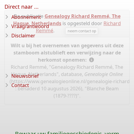
Direct naar ...
De publicatie
Genealogy Richard Remmé, The
Abonnement
Hague, Netherlands
is opgesteld door
Richard
Vraag/antwoord
Remmé
.
neem contact op
Disclaimer
Wilt u bij het overnemen van gegevens uit deze
stamboom alstublieft een verwijzing naar de
herkomst opnemen:
Richard Remmé, "Genealogy Richard Remmé, The
Hague, Netherlands", database,
Genealogie Online
Nieuwsbrief
(
https://www.genealogieonline.nl/genealogie-richard
Contact
: benaderd 10 augustus 2026), "Blanche Beam
(1879-????)".
Bewaar uw familiegeschiedenis, vorm