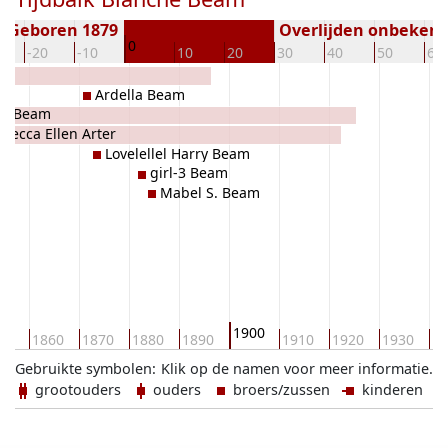
Geboren 1879
Overlijden onbeken
0
-20
-10
10
20
30
40
50
60
s
Ardella Beam
 E. Beam
becca Ellen Arter
Lovelellel Harry Beam
girl-3 Beam
Mabel S. Beam
1900
50
1860
1870
1880
1890
1910
1920
1930
19
Gebruikte symbolen:
Klik op de namen voor meer informatie.
grootouders
ouders
broers/zussen
kinderen