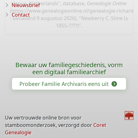
Hague, Netherlands", database,
Genealogie Online
Nieuwsbrief
(
https://www.genealogieonline.nl/genealogie-richard
Contact
: benaderd 9 augustus 2026), "Newberry C. Stine (±
1855-????)".
Bewaar uw familiegeschiedenis, vorm
een digitaal familiearchief
Probeer Familie Archivaris eens uit
Uw vertrouwde online bron voor
stamboomonderzoek, verzorgd door
Coret
Genealogie