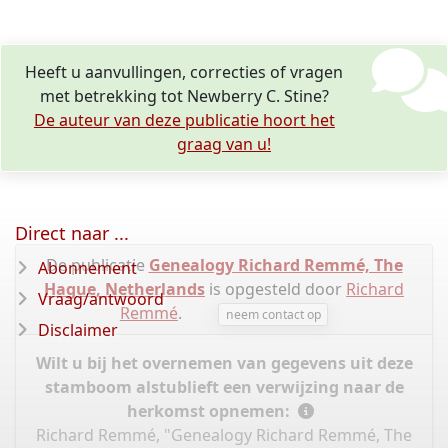
Heeft u aanvullingen, correcties of vragen
met betrekking tot Newberry C. Stine?
De auteur van deze publicatie hoort het
graag van u!
Direct naar ...
De publicatie
Genealogy Richard Remmé, The
Abonnement
Hague, Netherlands
is opgesteld door
Richard
Vraag/antwoord
Remmé
.
neem contact op
Disclaimer
Wilt u bij het overnemen van gegevens uit deze
stamboom alstublieft een verwijzing naar de
herkomst opnemen:
Richard Remmé, "Genealogy Richard Remmé, The