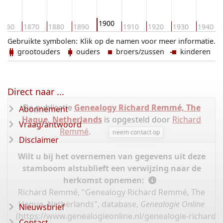
1900
1860
1870
1880
1890
1910
1920
1930
1940
Gebruikte symbolen:
Klik op de namen voor meer informatie.
grootouders
ouders
broers/zussen
kinderen
Direct naar ...
De publicatie
Genealogy Richard Remmé, The
Abonnement
Hague, Netherlands
is opgesteld door
Richard
Vraag/antwoord
Remmé
.
neem contact op
Disclaimer
Wilt u bij het overnemen van gegevens uit deze
stamboom alstublieft een verwijzing naar de
herkomst opnemen:
Richard Remmé, "Genealogy Richard Remmé, The
Hague, Netherlands", database,
Genealogie Online
Nieuwsbrief
(
https://www.genealogieonline.nl/genealogie-richard
Contact