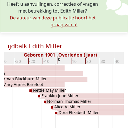
Heeft u aanvullingen, correcties of vragen
met betrekking tot Edith Miller?
De auteur van deze publicatie hoort het
graag van u!
Tijdbalk Edith Miller
Geboren 1901
Overleden ( jaar)
0
-40
-30
-20
-10
10
20
30
40
urn
Herman Blackburn Miller
Mary Agnes Barefoot
Nettie May Miller
Franklin Jobe Miller
Norman Thomas Miller
Alice A. Miller
Dora Elizabeth Miller