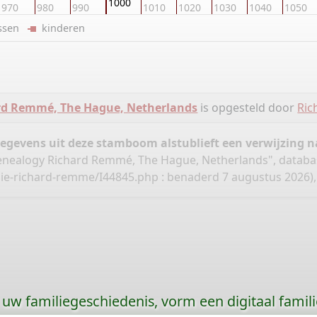
1000
970
980
990
1010
1020
1030
1040
1050
ussen
kinderen
rd Remmé, The Hague, Netherlands
is opgesteld door
Ri
gegevens uit deze stamboom alstublieft een verwijzing
nealogy Richard Remmé, The Hague, Netherlands", databa
gie-richard-remme/I44845.php
: benaderd 7 augustus 2026), 
uw familiegeschiedenis, vorm een digitaal famili