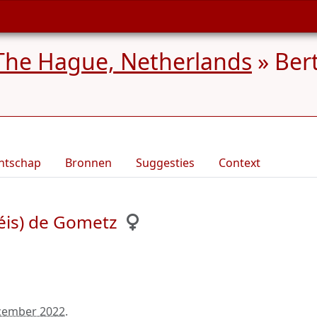
The Hague, Netherlands
»
Ber
ntschap
Bronnen
Suggesties
Context
éis) de Gometz
cember 2022
.