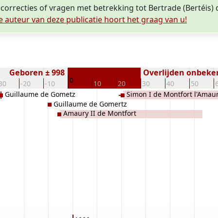
 correcties of vragen met betrekking tot Bertrade (Bertéis
e auteur van deze publicatie hoort het graag van u!
Geboren ± 998
Overlijden onbeke
0
30
-20
-10
10
20
30
40
50
Guillaume de Gometz
Simon I de Montfort l'Amau
Guillaume de Gomertz
Amaury II de Montfort