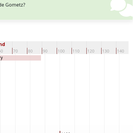
) de Gometz?
nd
60
70
80
90
100
110
120
130
140
ry