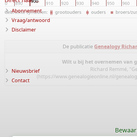
Direct naar ...
900
880
890
910
920
930
940
950
960
Abonnement
Gebruikte symbolen:
grootouders
ouders
broers/z
Vraag/antwoord
Disclaimer
De publicatie
Genealogy Richa
Wilt u bij het overnemen van 
Richard Remmé, "Ge
Nieuwsbrief
(
https://www.genealogieonline.nl/genealo
Contact
Bewaar 