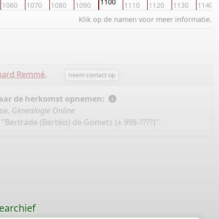
1100
1060
1070
1080
1090
1110
1120
1130
1140
Klik op de namen voor meer informatie.
chard Remmé
.
neem contact op
 naar de herkomst opnemen:
se,
Genealogie Online
"Bertrade (Bertéis) de Gometz (± 998-????)".
earchief