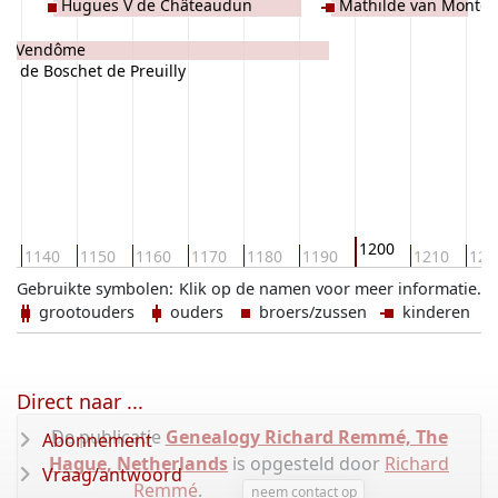
Hugues V de Châteaudun
Mathilde van Montg
de Vendôme
it de Boschet de Preuilly
1200
0
1140
1150
1160
1170
1180
1190
1210
122
Gebruikte symbolen:
Klik op de namen voor meer informatie.
grootouders
ouders
broers/zussen
kinderen
Direct naar ...
De publicatie
Genealogy Richard Remmé, The
Abonnement
Hague, Netherlands
is opgesteld door
Richard
Vraag/antwoord
Remmé
.
neem contact op