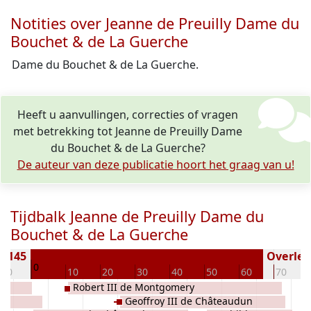
Notities over Jeanne de Preuilly Dame du
Bouchet & de La Guerche
Dame du Bouchet & de La Guerche.
Heeft u aanvullingen, correcties of vragen
met betrekking tot Jeanne de Preuilly Dame
du Bouchet & de La Guerche?
De auteur van deze publicatie hoort het graag van u!
Tijdbalk Jeanne de Preuilly Dame du
Bouchet & de La Guerche
 1145
Overlede
0
-10
10
20
30
40
50
60
70
Robert III de Montgomery
e
Geoffroy III de Châteaudun