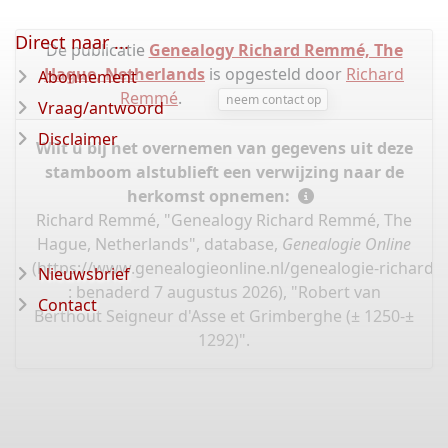
Direct naar ...
De publicatie
Genealogy Richard Remmé, The
Hague, Netherlands
is opgesteld door
Richard
Abonnement
Remmé
.
neem contact op
Vraag/antwoord
Disclaimer
Wilt u bij het overnemen van gegevens uit deze
stamboom alstublieft een verwijzing naar de
herkomst opnemen:
Richard Remmé, "Genealogy Richard Remmé, The
Hague, Netherlands", database,
Genealogie Online
(
https://www.genealogieonline.nl/genealogie-richard
Nieuwsbrief
: benaderd 7 augustus 2026), "Robert van
Contact
Berthout Seigneur d'Asse et Grimberghe (± 1250-±
1292)".