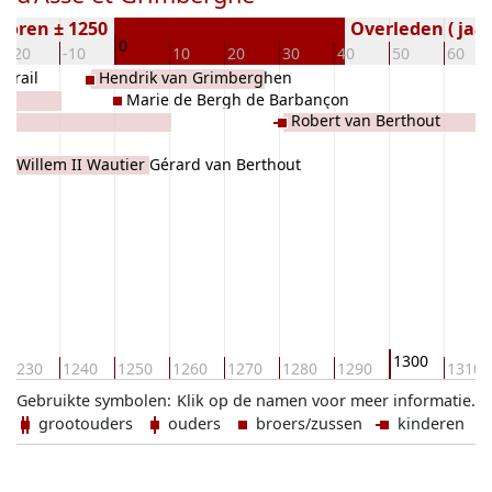
boren ± 1250
Overleden ( jaar
0
-20
-10
10
20
30
40
50
60
mirail
Hendrik van Grimberghen
Marie de Bergh de Barbançon
Robert van Berthout
Willem II Wautier Gérard van Berthout
1300
1230
1240
1250
1260
1270
1280
1290
1310
Gebruikte symbolen:
Klik op de namen voor meer informatie.
grootouders
ouders
broers/zussen
kinderen