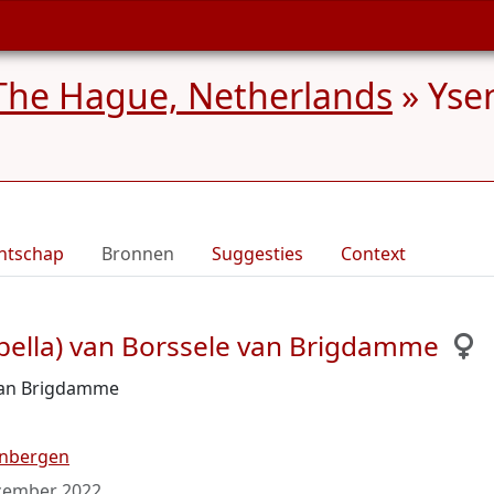
The Hague, Netherlands
»
Ysen
ntschap
Bronnen
Suggesties
Context
abella) van Borssele van Brigdamme
 van Brigdamme
enbergen
cember 2022
.