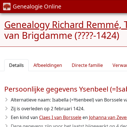
Genealogie Online
Genealogy Richard Remmé, 
van Brigdamme (????-1424)
Details
Afbeeldingen
Directe familie
Verwa
Persoonlijke gegevens Ysenbeel (=Is
Alternatieve naam: Isabella (=Ysenbeel) van Borssele
Zij is overleden op 2 februari 1424
.
Een kind van
Claes I van Borssele
en
Johanna van Zev
Deze gegevens zijn voor het laatst bijgewerkt op
4 de