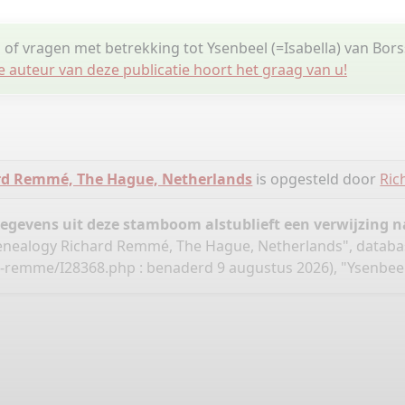
s of vragen met betrekking tot Ysenbeel (=Isabella) van Bo
e auteur van deze publicatie hoort het graag van u!
rd Remmé, The Hague, Netherlands
is opgesteld door
Ri
gegevens uit deze stamboom alstublieft een verwijzing
nealogy Richard Remmé, The Hague, Netherlands", databa
rd-remme/I28368.php
: benaderd 9 augustus 2026), "Ysenbeel