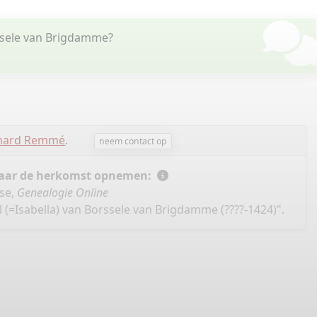
rssele van Brigdamme?
chard Remmé
.
neem contact op
 naar de herkomst opnemen:
se,
Genealogie Online
 (=Isabella) van Borssele van Brigdamme (????-1424)".