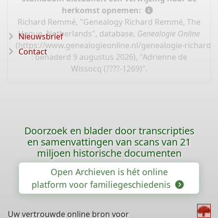
herkomst opnemen:
Richard Remmé, "Genealogy Richard Remmé, The
Hague, Netherlands", database,
Genealogie Online
Nieuwsbrief
(
https://www.genealogieonline.nl/genealogie-richard
Contact
: benaderd 9 augustus 2026), "Adrienne de
Wissocq (????-1269)".
Doorzoek en blader door transcripties
en samenvattingen van scans van 21
miljoen historische documenten
Open Archieven is hét online
platform voor familiegeschiedenis
Uw vertrouwde online bron voor