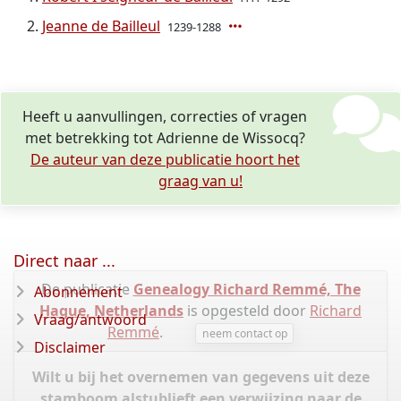
Jeanne de Bailleul
1239-1288
Heeft u aanvullingen, correcties of vragen
met betrekking tot Adrienne de Wissocq?
De auteur van deze publicatie hoort het
graag van u!
Direct naar ...
De publicatie
Genealogy Richard Remmé, The
Abonnement
Hague, Netherlands
is opgesteld door
Richard
Vraag/antwoord
Remmé
.
neem contact op
Disclaimer
Wilt u bij het overnemen van gegevens uit deze
stamboom alstublieft een verwijzing naar de