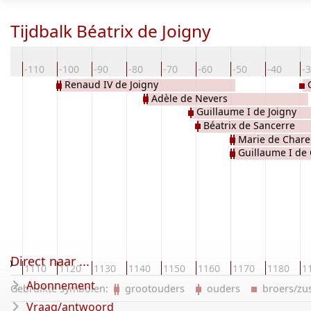
Tijdbalk Béatrix de Joigny
20
-110
-100
-90
-80
-70
-60
-50
-40
-
Renaud IV de Joigny
Adèle de Nevers
Guillaume I de Joigny
Béatrix de Sancerre
Marie de Chare
Guillaume I d
Direct naar ...
100
1110
1120
1130
1140
1150
1160
1170
1180
1
Abonnement
Gebruikte symbolen:
grootouders
ouders
broers/z
Vraag/antwoord