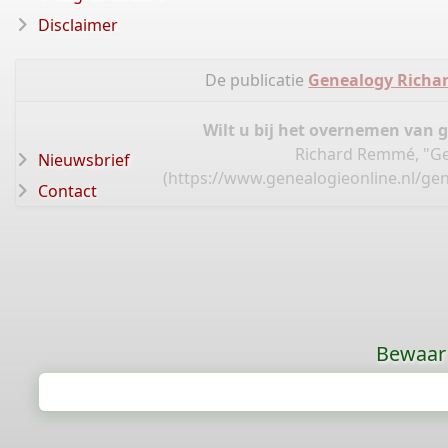
Disclaimer
De publicatie
Genealogy Richa
Wilt u bij het overnemen van 
Richard Remmé, "Ge
Nieuwsbrief
(
https://www.genealogieonline.nl/ge
Contact
Bewaar 