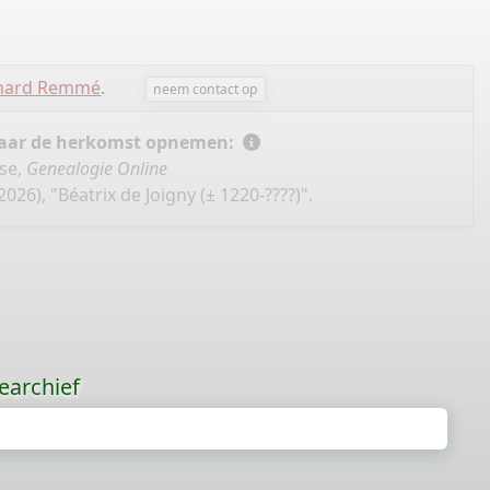
chard Remmé
.
neem contact op
 naar de herkomst opnemen:
se,
Genealogie Online
26), "Béatrix de Joigny (± 1220-????)".
earchief