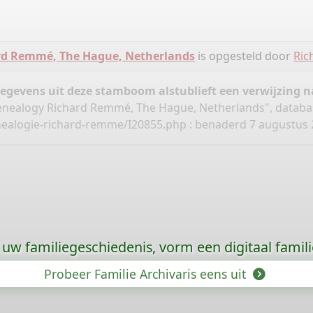
rd Remmé, The Hague, Netherlands
is opgesteld door
Ri
gegevens uit deze stamboom alstublieft een verwijzing
nealogy Richard Remmé, The Hague, Netherlands", databa
nealogie-richard-remme/I20855.php
: benaderd 7 augustus 20
uw familiegeschiedenis, vorm een digitaal famili
Probeer Familie Archivaris eens uit