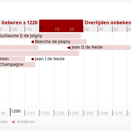
Geboren ± 1220
Overlijden onbeke
0
30
-20
-10
10
20
30
40
50
6
Guillaume II de Joigny
Blanche de Joigny
Jean II de Nesle
nton
Jean I de Nesle
e Champagne
1200
190
1210
1220
1230
1240
1250
1260
1270
1
ussen
kinderen