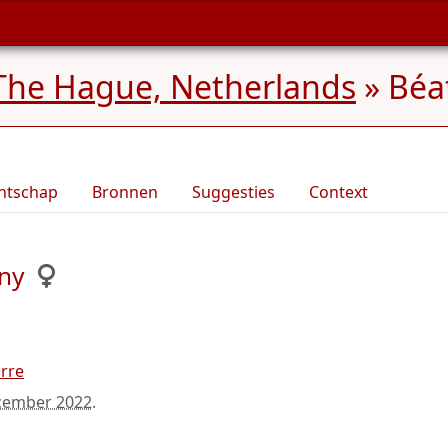
The Hague, Netherlands
»
Béat
ntschap
Bronnen
Suggesties
Context
gny
erre
cember 2022
.