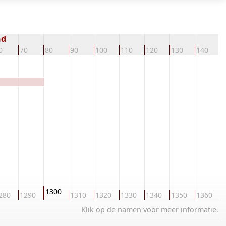
nd
0
70
80
90
100
110
120
130
140
1
1300
280
1290
1310
1320
1330
1340
1350
1360
1
Klik op de namen voor meer informatie.