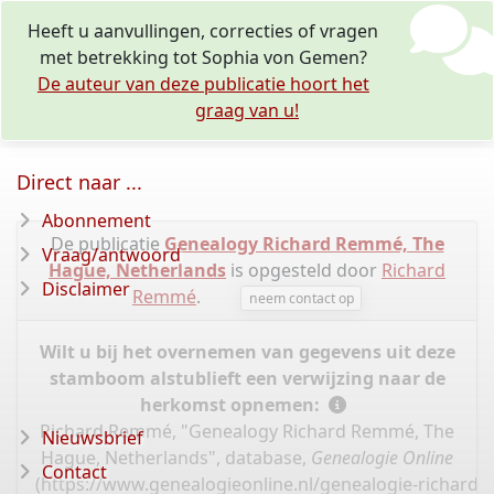
Heeft u aanvullingen, correcties of vragen
met betrekking tot Sophia von Gemen?
De auteur van deze publicatie hoort het
graag van u!
Direct naar ...
Abonnement
De publicatie
Genealogy Richard Remmé, The
Vraag/antwoord
Hague, Netherlands
is opgesteld door
Richard
Disclaimer
Remmé
.
neem contact op
Wilt u bij het overnemen van gegevens uit deze
stamboom alstublieft een verwijzing naar de
herkomst opnemen:
Richard Remmé, "Genealogy Richard Remmé, The
Nieuwsbrief
Hague, Netherlands", database,
Genealogie Online
Contact
(
https://www.genealogieonline.nl/genealogie-richard