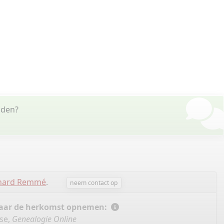
sden?
chard Remmé
.
neem contact op
 naar de herkomst opnemen:
se,
Genealogie Online