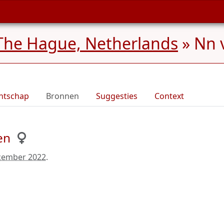
The Hague, Netherlands
»
Nn 
ntschap
Bronnen
Suggesties
Context
en
cember 2022
.