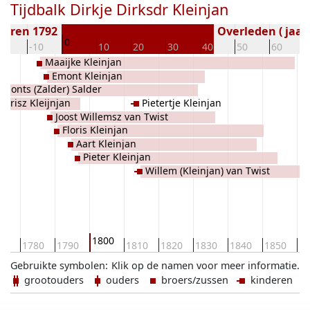
Tijdbalk Dirkje Dirksdr Kleinjan
boren 1792
Overleden ( jaar
0
20
-10
10
20
30
40
50
60
Maaijke Kleinjan
Emont Kleinjan
 Emonts (Zalder) Salder
Florisz Kleijnjan
Pietertje Kleinjan
Joost Willemsz van Twist
Floris Kleinjan
Aart Kleinjan
Pieter Kleinjan
Willem (Kleinjan) van Twist
1800
70
1780
1790
1810
1820
1830
1840
1850
18
Gebruikte symbolen:
Klik op de namen voor meer informatie.
grootouders
ouders
broers/zussen
kinderen