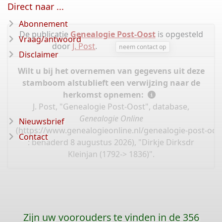
Direct naar ...
Abonnement
De publicatie
Genealogie Post-Oost
is opgesteld
Vraag/antwoord
door
J. Post
.
neem contact op
Disclaimer
Wilt u bij het overnemen van gegevens uit deze
stamboom alstublieft een verwijzing naar de
herkomst opnemen:
J. Post, "Genealogie Post-Oost", database,
Genealogie Online
Nieuwsbrief
(
https://www.genealogieonline.nl/genealogie-post-oos
Contact
: benaderd 8 augustus 2026), "Dirkje Dirksdr
Kleinjan (1792-> 1836)".
Zijn uw voorouders te vinden in de 356