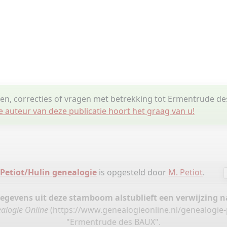
gen, correcties of vragen met betrekking tot Ermentrude d
e auteur van deze publicatie hoort het graag van u!
e
Petiot/Hulin genealogie
is opgesteld door
M. Petiot
.
gegevens uit deze stamboom alstublieft een verwijzing
alogie Online
(
https://www.genealogieonline.nl/genealogie-
"Ermentrude des BAUX".