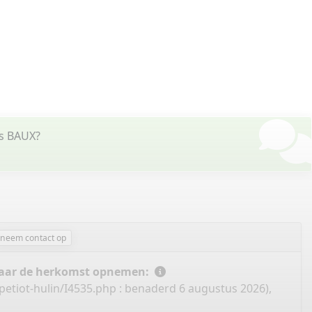
es BAUX?
neem contact op
 naar de herkomst opnemen:
petiot-hulin/I4535.php
: benaderd 6 augustus 2026),