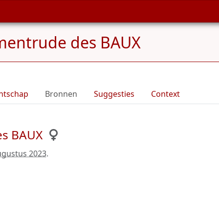
mentrude des BAUX
ntschap
Bronnen
Suggesties
Context
es BAUX
ugustus 2023
.