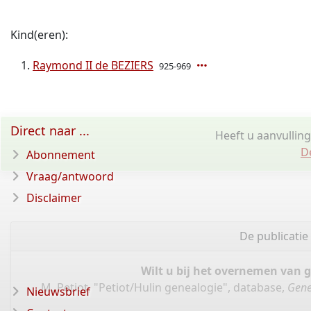
Kind(eren):
Raymond II de BEZIERS
925-969
Direct naar ...
Heeft u aanvullin
D
Abonnement
Vraag/antwoord
Disclaimer
De publicati
Wilt u bij het overnemen van 
M. Petiot, "Petiot/Hulin genealogie", database,
Gene
Nieuwsbrief