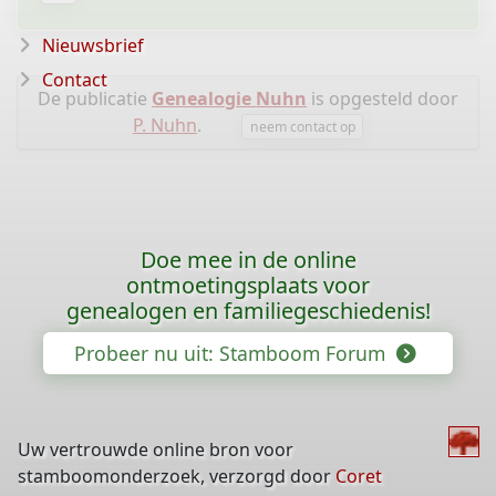
Nieuwsbrief
Contact
De publicatie
Genealogie Nuhn
is opgesteld door
P. Nuhn
.
neem contact op
Doe mee in de online
ontmoetingsplaats voor
genealogen en familiegeschiedenis!
Probeer nu uit: Stamboom Forum
Uw vertrouwde online bron voor
stamboomonderzoek, verzorgd door
Coret