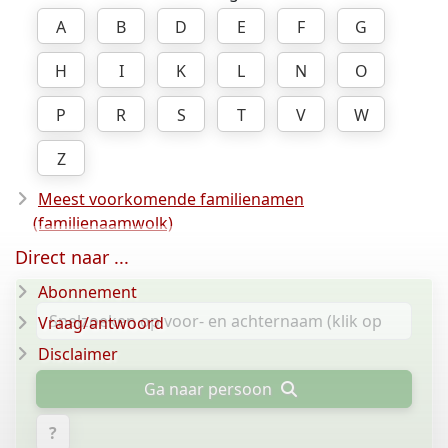
A
B
D
E
F
G
H
I
K
L
N
O
P
R
S
T
V
W
Z
Meest voorkomende familienamen
(familienaamwolk)
Direct naar ...
Abonnement
Vraag/antwoord
Disclaimer
Ga naar persoon
?