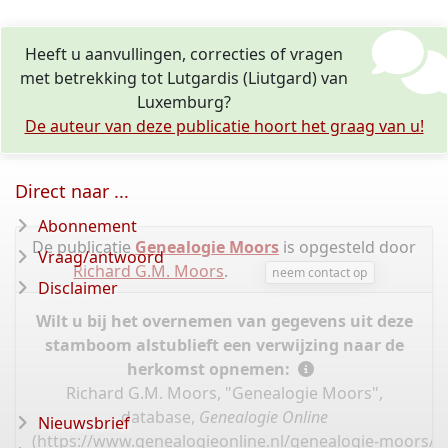
Heeft u aanvullingen, correcties of vragen
met betrekking tot Lutgardis (Liutgard) van
Luxemburg?
De auteur van deze publicatie hoort het graag van u!
Direct naar ...
Abonnement
De publicatie
Genealogie Moors
is opgesteld door
Vraag/antwoord
Richard G.M. Moors
.
neem contact op
Disclaimer
Wilt u bij het overnemen van gegevens uit deze
stamboom alstublieft een verwijzing naar de
herkomst opnemen:
Richard G.M. Moors, "Genealogie Moors",
database,
Genealogie Online
Nieuwsbrief
(
https://www.genealogieonline.nl/genealogie-moors/I