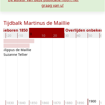
graag van u!
Tijdbalk Martinus de Maillie
Geboren 1850
Overlijden onbeken
0
-20
-10
10
20
30
40
50
60
Philippus de Maillie
Suzanne Tellier
1900
20
1830
1840
1850
1860
1870
1880
1890
19