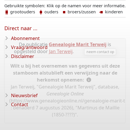
Gebruikte symbolen:
Klik op de namen voor meer informatie.
grootouders
ouders
broers/zussen
kinderen
Direct naar ...
Abonnement
De publicatie
Genealogie Marit Terweij
is
Vraag/antwoord
opgesteld door
Jan Terweij
.
neem contact op
Disclaimer
Wilt u bij het overnemen van gegevens uit deze
stamboom alstublieft een verwijzing naar de
herkomst opnemen:
Jan Terweij, "Genealogie Marit Terweij", database,
Genealogie Online
Nieuwsbrief
(
https://www.genealogieonline.nl/genealogie-marit-te
Contact
: benaderd 7 augustus 2026), "Martinus de Maillie
(1850-????)".