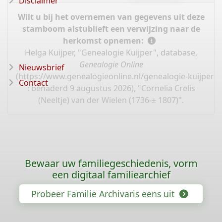
Disclaimer
Wilt u bij het overnemen van gegevens uit deze
stamboom alstublieft een verwijzing naar de
herkomst opnemen:
Helga Kuijper, "Genealogie Kuijper", database,
Genealogie Online
Nieuwsbrief
(
https://www.genealogieonline.nl/genealogie-kuijper/
Contact
: benaderd 9 augustus 2026), "Cornelia Crelis
(Neeltje) van der Wielen (1736-± 1807)".
Bewaar uw familiegeschiedenis, vorm
een digitaal familiearchief
Probeer Familie Archivaris eens uit