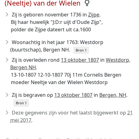
(Neeltje) van der Wielen
Zij is geboren november 1736
in
Zijpe
.
Bij haar huwelijk "J:D:r uijt d'Oude Zijp",
polder de Zijpe dateert uit ca.1600
Woonachtig in het jaar 1763: Westdorp
(buurtschap), Bergen NH.
Bron 1
Zij is overleden rond
13 oktober 1807
in
Westdorp,
Bergen NH
.
13-10-1807 12-10-1807 70j 11m Cornelis Bergen
moeder Neeltje van der Wielen Westdorp
Zij is begraven op
13 oktober 1807
in
Bergen, NH
.
Bron 1
Deze gegevens zijn voor het laatst bijgewerkt op
21
mei 2017
.