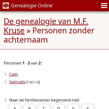
Genealogie Online
De genealogie van M.F.
Kruse
» Personen zonder
achternaam
Personen
1
-
2
van
2
:
Cath
Getrudis
(
)
1761-13
Naar de familienamen beginnend met
A
B
C
D
E
F