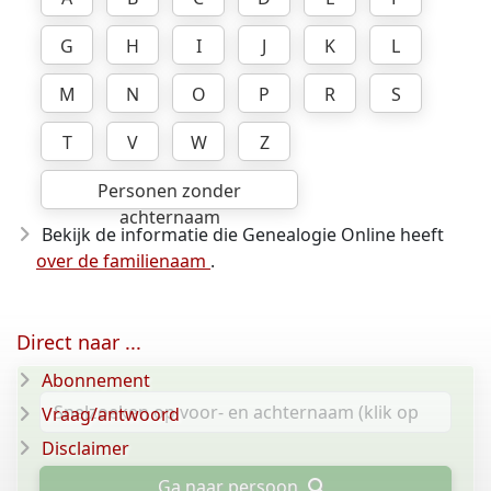
G
H
I
J
K
L
M
N
O
P
R
S
T
V
W
Z
Personen zonder
achternaam
Bekijk de informatie die Genealogie Online heeft
over de familienaam
.
Direct naar ...
Abonnement
Vraag/antwoord
Disclaimer
Ga naar persoon