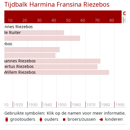
Tijdbalk Harmina Fransina Riezebos
Ove
10
20
30
40
50
60
70
80
90
ohannes Riezebos
n de Ruiter
os
ezebos
Johannes Riezebos
Albertus Riezebos
it Willem Riezebos
1910
1920
1930
1940
1950
1960
1970
1980
1990
Gebruikte symbolen:
Klik op de namen voor meer informatie.
grootouders
ouders
broers/zussen
kinderen