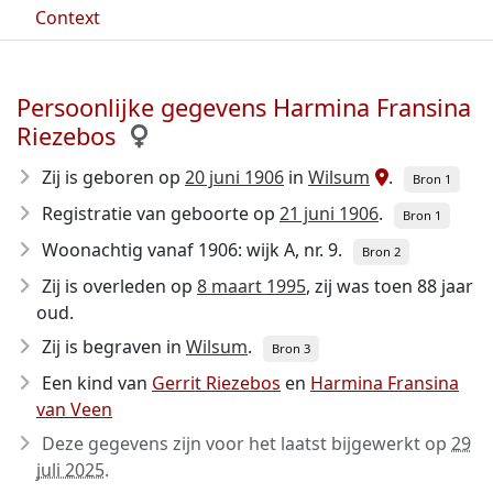
Context
Persoonlijke gegevens Harmina Fransina
Riezebos
Zij is geboren op
20 juni 1906
in
Wilsum
.
Bron 1
Registratie van geboorte op
21 juni 1906
.
Bron 1
Woonachtig vanaf 1906: wijk A, nr. 9.
Bron 2
Zij is overleden op
8 maart 1995
, zij was toen 88 jaar
oud.
Zij is begraven in
Wilsum
.
Bron 3
Een kind van
Gerrit Riezebos
en
Harmina Fransina
van Veen
Deze gegevens zijn voor het laatst bijgewerkt op
29
juli 2025
.