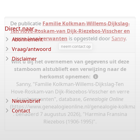
De publicatie
Familie Kolkman-Willems-Dijkslag-
Direct naar ...
Ten Hove-Roskam-van Dijk-Riezebos-Visscher en
verre (aan)verwanten
is opgesteld door
Sanny
.
Abonnement
neem contact op
Vraag/antwoord
Disclaimer
Wilt u bij het overnemen van gegevens uit deze
stamboom alstublieft een verwijzing naar de
herkomst opnemen:
Sanny, "Familie Kolkman-Willems-Dijkslag-Ten
Hove-Roskam-van Dijk-Riezebos-Visscher en verre
(aan)verwanten", database,
Genealogie Online
Nieuwsbrief
(
https://www.genealogieonline.nl/genealogie-kolkma
Contact
: benaderd 7 augustus 2026), "Harmina Fransina
Riezebos (1906-1995)".