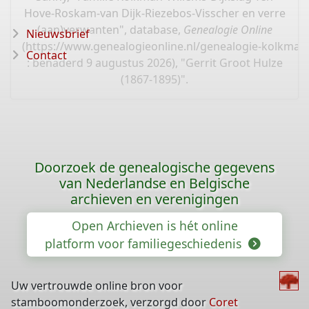
Hove-Roskam-van Dijk-Riezebos-Visscher en verre
(aan)verwanten", database,
Genealogie Online
Nieuwsbrief
(
https://www.genealogieonline.nl/genealogie-kolkma
Contact
: benaderd 9 augustus 2026), "Gerrit Groot Hulze
(1867-1895)".
Doorzoek de genealogische gegevens
van Nederlandse en Belgische
archieven en verenigingen
Open Archieven is hét online
platform voor familiegeschiedenis
Uw vertrouwde online bron voor
stamboomonderzoek, verzorgd door
Coret