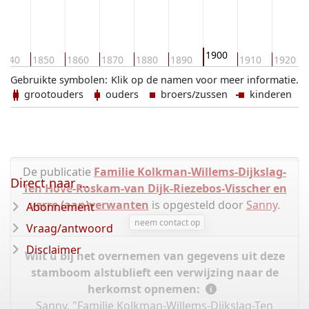
1900
1840
1850
1860
1870
1880
1890
1910
1920
Gebruikte symbolen:
Klik op de namen voor meer informatie.
grootouders
ouders
broers/zussen
kinderen
De publicatie
Familie Kolkman-Willems-Dijkslag-
Direct naar ...
Ten Hove-Roskam-van Dijk-Riezebos-Visscher en
verre (aan)verwanten
is opgesteld door
Sanny
.
Abonnement
neem contact op
Vraag/antwoord
Disclaimer
Wilt u bij het overnemen van gegevens uit deze
stamboom alstublieft een verwijzing naar de
herkomst opnemen:
Sanny, "Familie Kolkman-Willems-Dijkslag-Ten