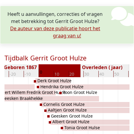
Heeft u aanvullingen, correcties of vragen
met betrekking tot Gerrit Groot Hulze?
De auteur van deze publicatie hoort het
graag van u!
Tijdbalk Gerrit Groot Hulze
Geboren 1867
Overleden ( jaar)
0
0
-20
-10
10
20
30
40
50
60
Derk Groot Hulze
Hendrika Groot Hulze
Albert Willem Fredrik Groot Hulze
Toon Groot Hulze
Geesken Braakhekke
Cornelis Groot Hulze
Aaltjen Groot Hulze
Geesken Groot Hulze
Albert Groot Hulze
Tonia Groot Hulse