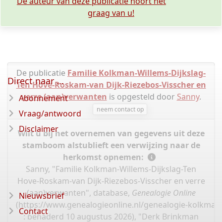
De auteur van deze publicatie hoort het
graag van u!
De publicatie
Familie Kolkman-Willems-Dijkslag-
Direct naar ...
Ten Hove-Roskam-van Dijk-Riezebos-Visscher en
verre (aan)verwanten
is opgesteld door
Sanny
.
Abonnement
neem contact op
Vraag/antwoord
Disclaimer
Wilt u bij het overnemen van gegevens uit deze
stamboom alstublieft een verwijzing naar de
herkomst opnemen:
Sanny, "Familie Kolkman-Willems-Dijkslag-Ten
Hove-Roskam-van Dijk-Riezebos-Visscher en verre
(aan)verwanten", database,
Genealogie Online
Nieuwsbrief
(
https://www.genealogieonline.nl/genealogie-kolkma
Contact
: benaderd 10 augustus 2026), "Derk Brinkman