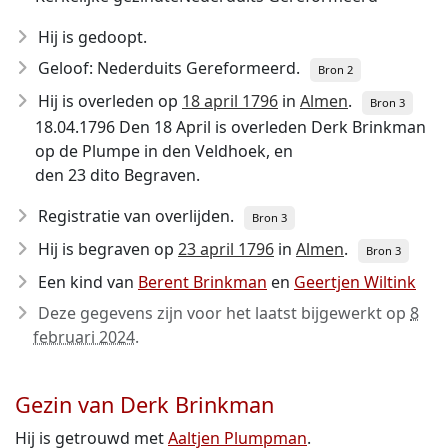
Hij is gedoopt.
Geloof: Nederduits Gereformeerd.
Bron 2
Hij is overleden op
18 april 1796
in
Almen
.
Bron 3
18.04.1796 Den 18 April is overleden Derk Brinkman
op de Plumpe in den Veldhoek, en
den 23 dito Begraven.
Registratie van overlijden.
Bron 3
Hij is begraven op
23 april 1796
in
Almen
.
Bron 3
Een kind van
Berent Brinkman
en
Geertjen Wiltink
Deze gegevens zijn voor het laatst bijgewerkt op
8
februari 2024
.
Gezin van Derk Brinkman
Hij is getrouwd met
Aaltjen Plumpman
.