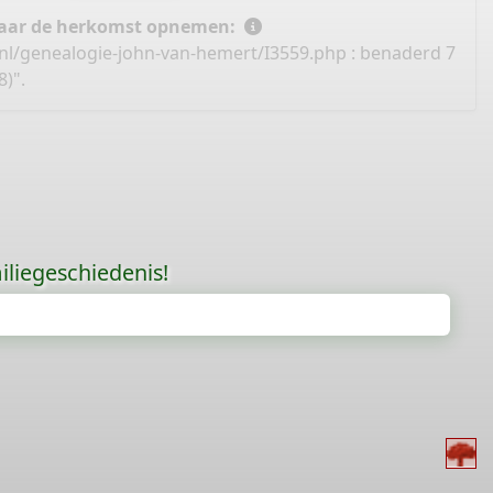
 naar de herkomst opnemen:
nl/genealogie-john-van-hemert/I3559.php
: benaderd 7
)".
liegeschiedenis!