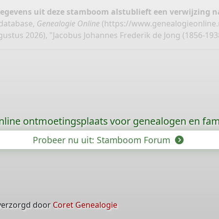
gegevens uit deze stamboom alstublieft een verwijzing
 database,
Genealogie Online
(
https://www.genealogieonline.
gustus 2026), "Jacobus Johannes Frederik de Jong (1856-1938
nline ontmoetingsplaats voor genealogen en fami
Probeer nu uit: Stamboom Forum
verzorgd door
Coret Genealogie