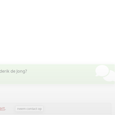
derik de Jong?
ert
.
neem contact op