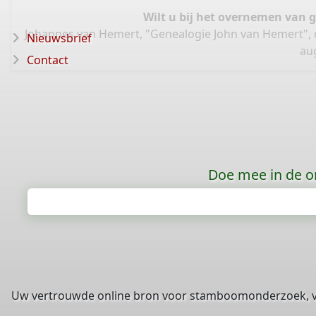
Wilt u bij het overnemen van 
Johannes van Hemert, "Genealogie John van Hemert",
Nieuwsbrief
au
Contact
Doe mee in de o
Uw vertrouwde online bron voor stamboomonderzoek, 