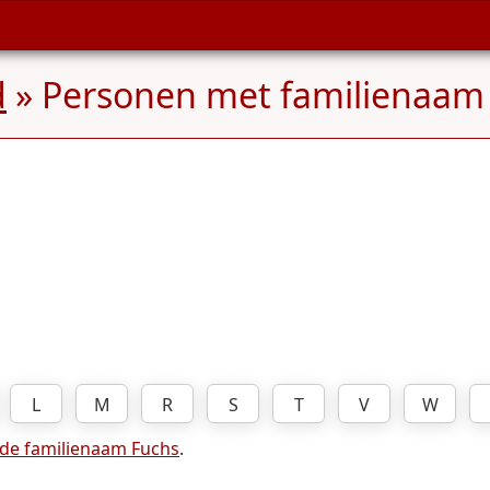
d
» Personen met familienaa
L
M
R
S
T
V
W
 de familienaam Fuchs
.