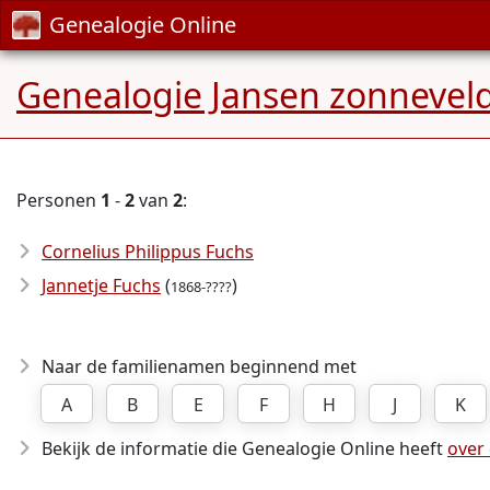
Genealogie Online
Genealogie Jansen zonnevel
Personen
1
-
2
van
2
:
Cornelius Philippus Fuchs
Jannetje Fuchs
(
)
1868-????
Naar de familienamen beginnend met
A
B
E
F
H
J
K
Bekijk de informatie die Genealogie Online heeft
over